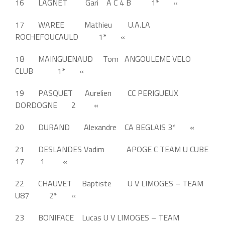
16 LAGNET Gari A C 4 B 1* «
17 WAREE Mathieu U.A.LA
ROCHEFOUCAULD 1* «
18 MAINGUENAUD Tom ANGOULEME VELO
CLUB 1* «
19 PASQUET Aurelien CC PERIGUEUX
DORDOGNE 2 «
20 DURAND Alexandre CA BEGLAIS 3* «
21 DESLANDES Vadim APOGE C TEAM U CUBE
17 1 «
22 CHAUVET Baptiste U V LIMOGES – TEAM
U87 2* «
23 BONIFACE Lucas U V LIMOGES – TEAM