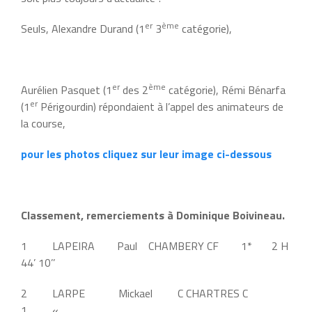
er
ème
Seuls, Alexandre Durand (1
3
catégorie),
er
ème
Aurélien Pasquet (1
des 2
catégorie), Rémi Bénarfa
er
(1
Périgourdin) répondaient à l’appel des animateurs de
la course,
pour les photos cliquez sur leur image ci-dessous
Classement, remerciements à Dominique Boivineau.
1 LAPEIRA Paul CHAMBERY CF 1* 2 H
44’ 10’’
2 LARPE Mickael C CHARTRES C
1 «