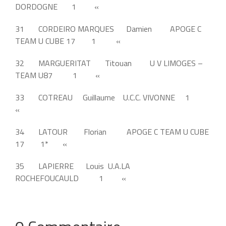
DORDOGNE 1 «
31 CORDEIRO MARQUES Damien APOGE C
TEAM U CUBE 17 1 «
32 MARGUERITAT Titouan U V LIMOGES –
TEAM U87 1 «
33 COTREAU Guillaume U.C.C. VIVONNE 1
«
34 LATOUR Florian APOGE C TEAM U CUBE
17 1* «
35 LAPIERRE Louis U.A.LA
ROCHEFOUCAULD 1 «