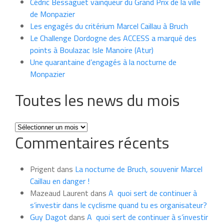
Cédric Bessaguet vainqueur du Grand Prix de la ville
de Monpazier
Les engagés du critérium Marcel Caillau à Bruch
Le Challenge Dordogne des ACCESS a marqué des
points à Boulazac Isle Manoire (Atur)
Une quarantaine d’engagés à la nocturne de
Monpazier
Toutes les news du mois
Toutes
Commentaires récents
les
news
du
Prigent
dans
La nocturne de Bruch, souvenir Marcel
mois
Caillau en danger !
Mazeaud Laurent
dans
A quoi sert de continuer à
s’investir dans le cyclisme quand tu es organisateur?
Guy Dagot
dans
A quoi sert de continuer à s’investir