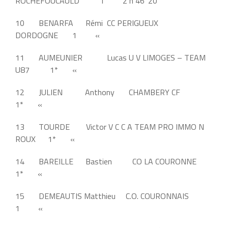
ROCHEFOUCAULD 1 2 h 46’ 20’’
10 BENARFA Rémi CC PERIGUEUX
DORDOGNE 1 «
11 AUMEUNIER Lucas U V LIMOGES – TEAM
U87 1* «
12 JULIEN Anthony CHAMBERY CF
1* «
13 TOURDE Victor V C C A TEAM PRO IMMO N
ROUX 1* «
14 BAREILLE Bastien CO LA COURONNE
1* «
15 DEMEAUTIS Matthieu C.O. COURONNAIS
1 «