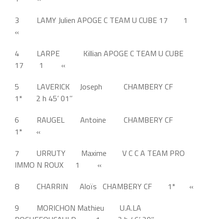
3 LAMY Julien APOGE C TEAM U CUBE 17 1
«
4 LARPE Killian APOGE C TEAM U CUBE
17 1 «
5 LAVERICK Joseph CHAMBERY CF
1* 2 h 45’ 01’’
6 RAUGEL Antoine CHAMBERY CF
1* «
7 URRUTY Maxime V C C A TEAM PRO
IMMO N ROUX 1 «
8 CHARRIN Aloïs CHAMBERY CF 1* «
9 MORICHON Mathieu U.A.LA