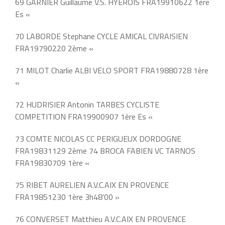
69 GARNIER Guillaume V.S. HYEROIS FRA19910622 1ère
Es «
70 LABORDE Stephane CYCLE AMICAL CIVRAISIEN
FRA19790220 2ème «
71 MILOT Charlie ALBI VELO SPORT FRA19880728 1ère
«
72 HUDRISIER Antonin TARBES CYCLISTE
COMPETITION FRA19900907 1ère Es «
73 COMTE NICOLAS CC PERIGUEUX DORDOGNE
FRA19831129 2ème 74 BROCA FABIEN VC TARNOS
FRA19830709 1ère «
75 RIBET AURELIEN A.V.C.AIX EN PROVENCE
FRA19851230 1ère 3h48’00 »
76 CONVERSET Matthieu A.V.C.AIX EN PROVENCE