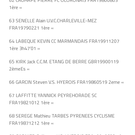
1ère «
63 SENELLE Alain U.V.C.CHARLEVILLE-MEZ
FRA19790221 1ère «
64 LABEQUE KEVIN CC MARMANDAIS FRA19911207
1ère 3h47’01 »
65 KIRK Jack C.C.M. ETANG DE BERRE GBR19900119
2èmeEs «
66 GARCIN Steven V.S. HYEROIS FRA19860519 2eme «
67 LAFFITTE YANNICK PEYREHORADE SC
FRA19821012 1ère «
68 SEREGE Mathieu TARBES PYRENEES CYCLISME
FRA19871212 1ère «