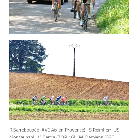
R.Sarreboubée (AVC Aix en Provence) , S.Reimherr (US
Montauban) , V. Garcia (TOP 16) , M. Damiens (GSC