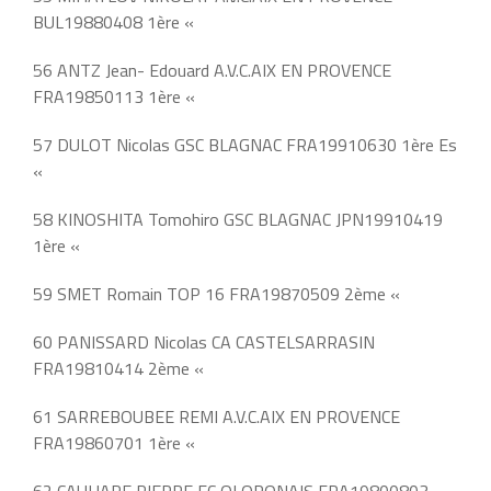
BUL19880408 1ère «
56 ANTZ Jean- Edouard A.V.C.AIX EN PROVENCE
FRA19850113 1ère «
57 DULOT Nicolas GSC BLAGNAC FRA19910630 1ère Es
«
58 KINOSHITA Tomohiro GSC BLAGNAC JPN19910419
1ère «
59 SMET Romain TOP 16 FRA19870509 2ème «
60 PANISSARD Nicolas CA CASTELSARRASIN
FRA19810414 2ème «
61 SARREBOUBEE REMI A.V.C.AIX EN PROVENCE
FRA19860701 1ère «
62 CAUHAPE PIERRE FC OLORONAIS FRA19800803