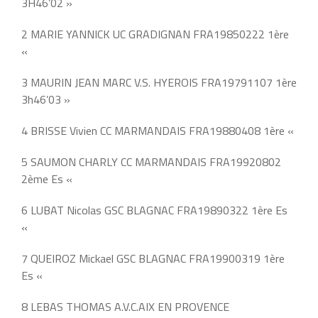
3H46’02 »
2 MARIE YANNICK UC GRADIGNAN FRA19850222 1ère
«
3 MAURIN JEAN MARC V.S. HYEROIS FRA19791107 1ère
3h46’03 »
4 BRISSE Vivien CC MARMANDAIS FRA19880408 1ère «
5 SAUMON CHARLY CC MARMANDAIS FRA19920802
2ème Es «
6 LUBAT Nicolas GSC BLAGNAC FRA19890322 1ère Es
«
7 QUEIROZ Mickael GSC BLAGNAC FRA19900319 1ère
Es «
8 LEBAS THOMAS A.V.C.AIX EN PROVENCE