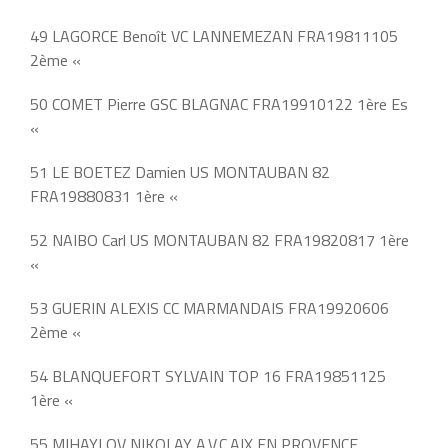
49 LAGORCE Benoît VC LANNEMEZAN FRA19811105
2ème «
50 COMET Pierre GSC BLAGNAC FRA19910122 1ère Es
«
51 LE BOETEZ Damien US MONTAUBAN 82
FRA19880831 1ère «
52 NAIBO Carl US MONTAUBAN 82 FRA19820817 1ère
«
53 GUERIN ALEXIS CC MARMANDAIS FRA19920606
2ème «
54 BLANQUEFORT SYLVAIN TOP 16 FRA19851125
1ère «
55 MIHAYLOV NIKOLAY A.V.C.AIX EN PROVENCE