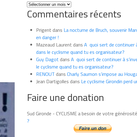
Toutes
Commentaires récents
les
news
du
Prigent
dans
La nocturne de Bruch, souvenir Marce
mois
en danger !
Mazeaud Laurent
dans
A quoi sert de continuer à
dans le cyclisme quand tu es organisateur?
Guy Dagot
dans
A quoi sert de continuer à s’inv
le cyclisme quand tu es organisateur?
RENOUT
dans
Charly Saumon s’impose au Houga
Jean Dartigolles
dans
Le cyclisme Girondin perd u
Faire une donation
Sud Gironde - CYCLISME a besoin de votre générosit
?