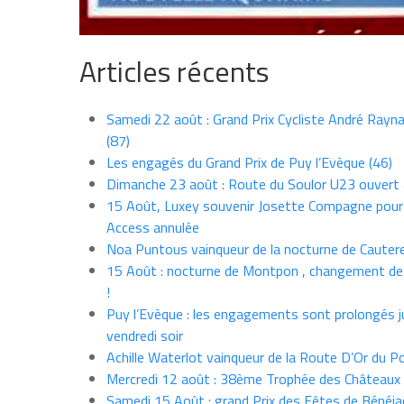
Articles récents
Samedi 22 août : Grand Prix Cycliste André Rayna
(87)
Les engagés du Grand Prix de Puy l’Evèque (46)
Dimanche 23 août : Route du Soulor U23 ouvert
15 Août, Luxey souvenir Josette Compagne pour
Access annulée
Noa Puntous vainqueur de la nocturne de Cauter
15 Août : nocturne de Montpon , changement de
!
Puy l’Evèque : les engagements sont prolongés j
vendredi soir
Achille Waterlot vainqueur de la Route D’Or du P
Mercredi 12 août : 38ème Trophée des Châteaux
Samedi 15 Août : grand Prix des Fêtes de Bénéja