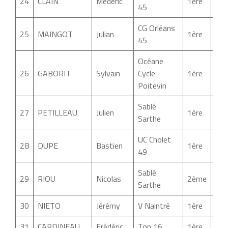
24
CLAIN
Médéric
1ère
02:
45
CG Orléans
25
MAINGOT
Julian
1ère
02:
45
Océane
26
GABORIT
Sylvain
Cycle
1ère
02:
Poitevin
Sablé
27
PETILLEAU
Julien
1ère
02:
Sarthe
UC Cholet
28
DUPE
Bastien
1ère
02:
49
Sablé
29
RIOU
Nicolas
2ème
02:
Sarthe
30
NIETO
Jérémy
V Naintré
1ère
02:
31
CARDINEAU
Frédéric
Top 16
1ère
02: