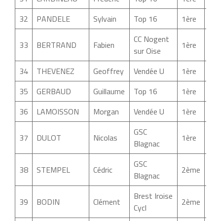
32
PANDELE
Sylvain
Top 16
1ère
02:
CC Nogent
33
BERTRAND
Fabien
1ère
02:
sur Oise
34
THEVENEZ
Geoffrey
Vendée U
1ère
02:
35
GERBAUD
Guillaume
Top 16
1ère
02:
36
LAMOISSON
Morgan
Vendée U
1ère
02:
GSC
37
DULOT
Nicolas
1ère
02:
Blagnac
GSC
38
STEMPEL
Cédric
2ème
02:
Blagnac
Brest Iroise
39
BODIN
Clément
2ème
02:
Cycl