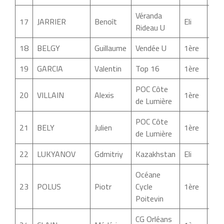
Véranda
17
JARRIER
Benoît
Eli
02:
Rideau U
18
BELGY
Guillaume
Vendée U
1ère
02:
19
GARCIA
Valentin
Top 16
1ère
02:
POC Côte
20
VILLAIN
Alexis
1ère
02:
de Lumière
POC Côte
21
BELY
Julien
1ère
02:
de Lumière
22
LUKYANOV
Gdmitriy
Kazakhstan
Eli
02:
Océane
23
POLUS
Piotr
Cycle
1ère
02:
Poitevin
CG Orléans