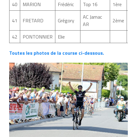
40
MARION
Frédéric
Top 16
1ère
02:
AC Jarnac
41
FRETARD
Grégory
2ème
02:
AR
42
PONTONNIER
Elie
Toutes les photos de la course ci-dessous.