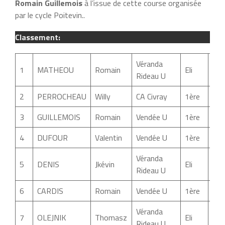
Romain Guillemois
à l’issue de cette course organisée
par le cycle Poitevin..
Classement:
Véranda
1
MATHEOU
Romain
Eli
02:
Rideau U
2
PERROCHEAU
Willy
CA Civray
1ère
02:
3
GUILLEMOIS
Romain
Vendée U
1ère
02:
4
DUFOUR
Valentin
Vendée U
1ère
02:
Véranda
5
DENIS
Jkévin
Eli
02:
Rideau U
6
CARDIS
Romain
Vendée U
1ère
02:
Véranda
7
OLEJNIK
Thomasz
Eli
02:
Rideau U