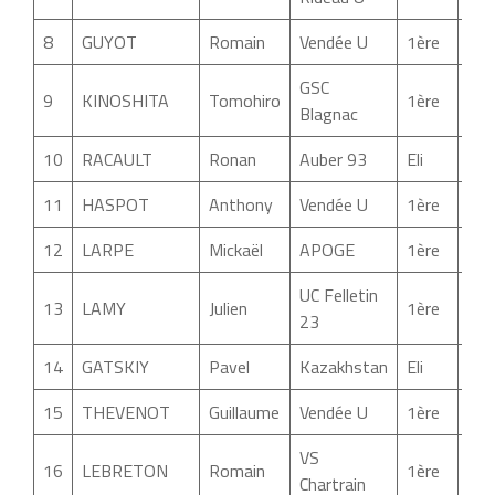
8
GUYOT
Romain
Vendée U
1ère
02:
GSC
9
KINOSHITA
Tomohiro
1ère
02:
Blagnac
10
RACAULT
Ronan
Auber 93
Eli
02:
11
HASPOT
Anthony
Vendée U
1ère
02:
12
LARPE
Mickaël
APOGE
1ère
02:
UC Felletin
13
LAMY
Julien
1ère
02:
23
14
GATSKIY
Pavel
Kazakhstan
Eli
02:
15
THEVENOT
Guillaume
Vendée U
1ère
02:
VS
16
LEBRETON
Romain
1ère
02:
Chartrain