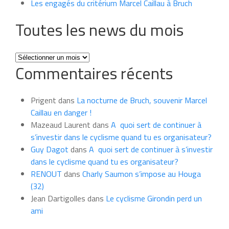
Les engagés du critérium Marcel Caillau à Bruch
Toutes les news du mois
Toutes
Commentaires récents
les
news
du
Prigent
dans
La nocturne de Bruch, souvenir Marcel
mois
Caillau en danger !
Mazeaud Laurent
dans
A quoi sert de continuer à
s’investir dans le cyclisme quand tu es organisateur?
Guy Dagot
dans
A quoi sert de continuer à s’investir
dans le cyclisme quand tu es organisateur?
RENOUT
dans
Charly Saumon s’impose au Houga
(32)
Jean Dartigolles
dans
Le cyclisme Girondin perd un
ami