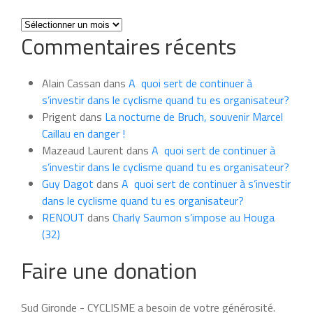
Toutes
Commentaires récents
les
news
du
Alain Cassan
dans
A quoi sert de continuer à
mois
s’investir dans le cyclisme quand tu es organisateur?
Prigent
dans
La nocturne de Bruch, souvenir Marcel
Caillau en danger !
Mazeaud Laurent
dans
A quoi sert de continuer à
s’investir dans le cyclisme quand tu es organisateur?
Guy Dagot
dans
A quoi sert de continuer à s’investir
dans le cyclisme quand tu es organisateur?
RENOUT
dans
Charly Saumon s’impose au Houga
(32)
Faire une donation
Sud Gironde - CYCLISME a besoin de votre générosité.