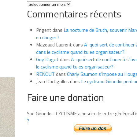
Toutes
Commentaires récents
les
news
du
Prigent
dans
La nocturne de Bruch, souvenir Marce
mois
en danger !
Mazeaud Laurent
dans
A quoi sert de continuer à
dans le cyclisme quand tu es organisateur?
Guy Dagot
dans
A quoi sert de continuer à s’inv
le cyclisme quand tu es organisateur?
RENOUT
dans
Charly Saumon s’impose au Houga
Jean Dartigolles
dans
Le cyclisme Girondin perd u
Faire une donation
Sud Gironde - CYCLISME a besoin de votre générosit
?