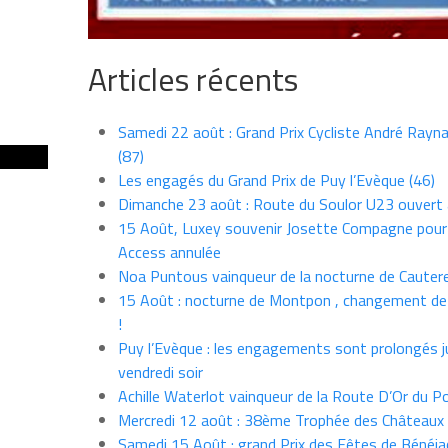
Articles récents
Samedi 22 août : Grand Prix Cycliste André Rayna
(87)
Les engagés du Grand Prix de Puy l’Evèque (46)
Dimanche 23 août : Route du Soulor U23 ouvert
15 Août, Luxey souvenir Josette Compagne pour
Access annulée
Noa Puntous vainqueur de la nocturne de Cauter
15 Août : nocturne de Montpon , changement de
!
Puy l’Evèque : les engagements sont prolongés j
vendredi soir
Achille Waterlot vainqueur de la Route D’Or du P
Mercredi 12 août : 38ème Trophée des Châteaux
Samedi 15 Août : grand Prix des Fêtes de Bénéja