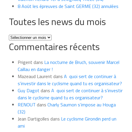
8 Août les épreuves de Saint GERME (32) annulées
Toutes les news du mois
Toutes
Commentaires récents
les
news
du
Prigent
dans
La nocturne de Bruch, souvenir Marcel
mois
Caillau en danger !
Mazeaud Laurent
dans
A quoi sert de continuer à
s’investir dans le cyclisme quand tu es organisateur?
Guy Dagot
dans
A quoi sert de continuer à s’investir
dans le cyclisme quand tu es organisateur?
RENOUT
dans
Charly Saumon s’impose au Houga
(32)
Jean Dartigolles
dans
Le cyclisme Girondin perd un
ami