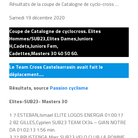
Résultats de la coupe de Catalogne de cyclo-cross …
Samedi 19 décembre 2020
Coupe de Catalogne de cyclocross. Elites
Hommes/SUB23,Elites Dames,Juniors
H,Cadets,Juniors Fem,
Cadettes,Masters 30 40 50 60.
Le Team Cross Castelsarrasin avait fait le
déplacement….
Résultats, source
Passion cyclisme
Elites-SUB23- Masters 30
1 7 ESTEBAN,Ismael ELITE LOGOS ENERGIA 01:00:17
2 82 GILLES,Cyprien SUB23 TEAM CX34 – GIAN NOTRE
DA 01:02:13 1:56 min.
3 77 BRUSTENGA,Marc SUB23 VELO CLUB LA POMME