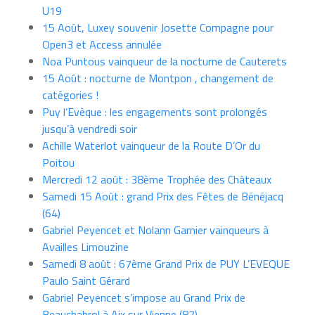
U19
15 Août, Luxey souvenir Josette Compagne pour
Open3 et Access annulée
Noa Puntous vainqueur de la nocturne de Cauterets
15 Août : nocturne de Montpon , changement de
catégories !
Puy l’Evèque : les engagements sont prolongés
jusqu’à vendredi soir
Achille Waterlot vainqueur de la Route D’Or du
Poitou
Mercredi 12 août : 38ème Trophée des Châteaux
Samedi 15 Août : grand Prix des Fêtes de Bénéjacq
(64)
Gabriel Peyencet et Nolann Garnier vainqueurs à
Availles Limouzine
Samedi 8 août : 67ème Grand Prix de PUY L’EVEQUE
Paulo Saint Gérard
Gabriel Peyencet s’impose au Grand Prix de
Beauchabrol à Aix sur Vienne (87)