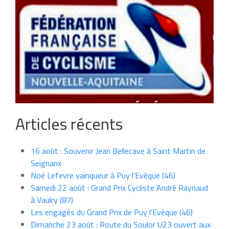
Articles récents
16 août : Souvenir Jean Bellecave à Saint Martin de
Seignanx
Noé Lefevre vainqueur à Puy l’Evêque (46)
Samedi 22 août : Grand Prix Cycliste André Raynaud
à Vaulry (87)
Les engagés du Grand Prix de Puy l’Evèque (46)
Dimanche 23 août : Route du Soulor U23 ouvert aux