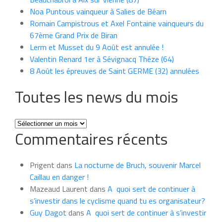
Noa Puntous vainqueur à Salies de Béarn
Romain Campistrous et Axel Fontaine vainqueurs du
67ème Grand Prix de Biran
Lerm et Musset du 9 Août est annulée !
Valentin Renard 1er à Sévignacq Théze (64)
8 Août les épreuves de Saint GERME (32) annulées
Toutes les news du mois
Toutes
Commentaires récents
les
news
du
Prigent
dans
La nocturne de Bruch, souvenir Marcel
mois
Caillau en danger !
Mazeaud Laurent
dans
A quoi sert de continuer à
s’investir dans le cyclisme quand tu es organisateur?
Guy Dagot
dans
A quoi sert de continuer à s’investir