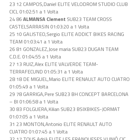
23 12 CAMPOS,Daniel ELITE VELODROM STUDIO CLUB
CICL 01:02:51 a 1 Volta
24 86
ALMANSA Clement
SUB23 TEAM CROSS
CASTELSARRASIN 01:03:20 a 1 Volta
25 10 GALISTEO,Sergio ELITE ADDICT BIKES RACING
TEAM 01:03:41 a 1 Volta
26 81 GONZALEZ,Jose maria SUB23 DUGAN TEAM
C.D.E. 01:04:55 a 1 Volta
27 13 RUIZ,Alex ELITE VALVERDE TEAM-
TERRAFECUND 01:05:31 a 1 Volta
28 18 DE MIGUEL,Mario ELITE RENAULT AUTO CUATRO
01:05:49 a 1 Volta
29 78 GARRIGA,Pere SUB23 BH CONCEPT BARCELONA
– BI 01:06:58 a 1 Volta
30 83 FOLGUERA,Kilian SUB23 BSIXBIKES-JORMAT
01:07:05 a 1 Volta
31 23 MONTON,Antonio ELITE RENAULT AUTO
CUATRO 01:07:45 a 1 Volta
32 17 TOUS,Adrià ELITE LES FRANQUESES V.UNIÓ CIC