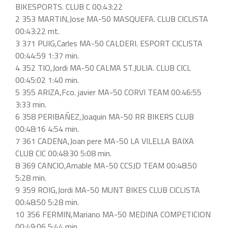
BIKESPORTS. CLUB C 00:43:22
2 353 MARTIN,Jose MA-50 MASQUEFA. CLUB CICLISTA
00:43:22 mt.
3 371 PUIG,Carles MA-50 CALDERI. ESPORT CICLISTA
00:44:59 1:37 min.
4 352 TIO,Jordi MA-50 CALMA ST.JULIA. CLUB CICL
00:45:02 1:40 min.
5 355 ARIZA,Fco. javier MA-50 CORVI TEAM 00:46:55
3:33 min.
6 358 PERIBAÑEZ,Joaquin MA-50 RR BIKERS CLUB
00:48:16 4:54 min.
7 361 CADENA,Joan pere MA-50 LA VILELLA BAIXA
CLUB CIC 00:48:30 5:08 min.
8 369 CANCIO,Amable MA-50 CCSJD TEAM 00:48:50
5:28 min.
9 359 ROIG,Jordi MA-50 MUNT BIKES CLUB CICLISTA
00:48:50 5:28 min.
10 356 FERMIN,Mariano MA-50 MEDINA COMPETICION
00:49:06 5:44 min.