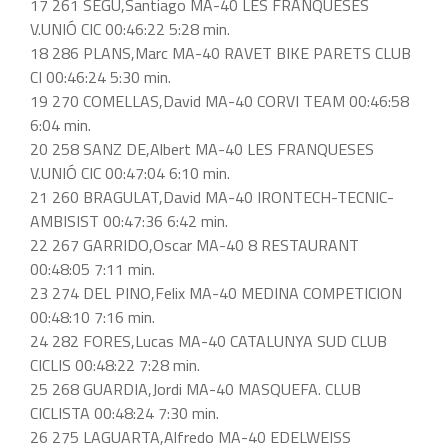
17 261 SEGU,Santiago MA-40 LES FRANQUESES
V.UNIÓ CIC 00:46:22 5:28 min.
18 286 PLANS,Marc MA-40 RAVET BIKE PARETS CLUB
CI 00:46:24 5:30 min.
19 270 COMELLAS,David MA-40 CORVI TEAM 00:46:58
6:04 min.
20 258 SANZ DE,Albert MA-40 LES FRANQUESES
V.UNIÓ CIC 00:47:04 6:10 min.
21 260 BRAGULAT,David MA-40 IRONTECH-TECNIC-
AMBISIST 00:47:36 6:42 min.
22 267 GARRIDO,Oscar MA-40 8 RESTAURANT
00:48:05 7:11 min.
23 274 DEL PINO,Felix MA-40 MEDINA COMPETICION
00:48:10 7:16 min.
24 282 FORES,Lucas MA-40 CATALUNYA SUD CLUB
CICLIS 00:48:22 7:28 min.
25 268 GUARDIA,Jordi MA-40 MASQUEFA. CLUB
CICLISTA 00:48:24 7:30 min.
26 275 LAGUARTA,Alfredo MA-40 EDELWEISS