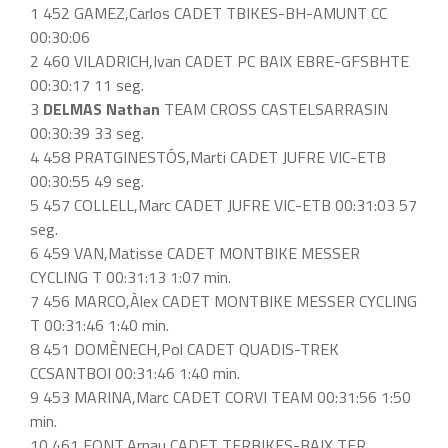
1 452 GAMEZ,Carlos CADET TBIKES-BH-AMUNT CC
00:30:06
2 460 VILADRICH,Ivan CADET PC BAIX EBRE-GFSBHTE
00:30:17 11 seg.
3
DELMAS Nathan
TEAM CROSS CASTELSARRASIN
00:30:39 33 seg.
4 458 PRATGINESTÓS,Marti CADET JUFRE VIC-ETB
00:30:55 49 seg.
5 457 COLLELL,Marc CADET JUFRE VIC-ETB 00:31:03 57
seg.
6 459 VAN,Matisse CADET MONTBIKE MESSER
CYCLING T 00:31:13 1:07 min.
7 456 MARCO,Àlex CADET MONTBIKE MESSER CYCLING
T 00:31:46 1:40 min.
8 451 DOMÈNECH,Pol CADET QUADIS-TREK
CCSANTBOI 00:31:46 1:40 min.
9 453 MARINA,Marc CADET CORVI TEAM 00:31:56 1:50
min.
10 461 FONT,Arnau CADET TERBIKES-BAIX TER