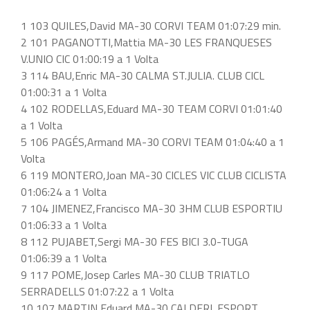
1 103 QUILES,David MA-30 CORVI TEAM 01:07:29 min.
2 101 PAGANOTTI,Mattia MA-30 LES FRANQUESES
V.UNIO CIC 01:00:19 a 1 Volta
3 114 BAU,Enric MA-30 CALMA ST.JULIA. CLUB CICL
01:00:31 a 1 Volta
4 102 RODELLAS,Eduard MA-30 TEAM CORVI 01:01:40
a 1 Volta
5 106 PAGÉS,Armand MA-30 CORVI TEAM 01:04:40 a 1
Volta
6 119 MONTERO,Joan MA-30 CICLES VIC CLUB CICLISTA
01:06:24 a 1 Volta
7 104 JIMENEZ,Francisco MA-30 3HM CLUB ESPORTIU
01:06:33 a 1 Volta
8 112 PUJABET,Sergi MA-30 FES BICI 3.0-TUGA
01:06:39 a 1 Volta
9 117 POME,Josep Carles MA-30 CLUB TRIATLO
SERRADELLS 01:07:22 a 1 Volta
10 107 MARTIN,Eduard MA-30 CALDERI. ESPORT