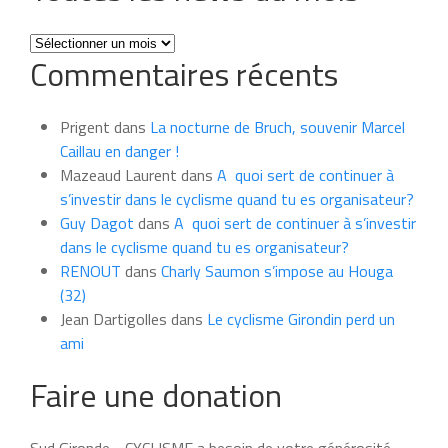
Toutes
Commentaires récents
les
news
du
Prigent
dans
La nocturne de Bruch, souvenir Marcel
mois
Caillau en danger !
Mazeaud Laurent
dans
A quoi sert de continuer à
s’investir dans le cyclisme quand tu es organisateur?
Guy Dagot
dans
A quoi sert de continuer à s’investir
dans le cyclisme quand tu es organisateur?
RENOUT
dans
Charly Saumon s’impose au Houga
(32)
Jean Dartigolles
dans
Le cyclisme Girondin perd un
ami
Faire une donation
Sud Gironde - CYCLISME a besoin de votre générosité.