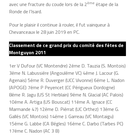
ème
avec une fracture du coude lors de la 2
étape de la
Ronde de l’Isard.
Pour le plaisir il continue à rouler, il fut vainqueur à
Chevanceaux le 28 juin 2019 en PC.
Classement de ce grand prix du comité des fêtes de
Montguyon 2011
1er V Dufour (VC Montendre) 2éme D. Tauzia (S. Montois)
3éme N. Labussiére (Angouléme VC) 4éme J. Lacour (G.
Agenais) 5éme R. Duverger (UCC Vivonne) 6éme L. Nadon
(APOGE) 7éme P Peyencet (CC Périgueux Dordogne)
8éme R. Jagu (US St Herblain) 9éme N. Glacial (AC Palois)
10éme A. Artiga (US Bouscat) 11éme A. Ignace (CC
Marmande 47) 12éme D. Piérrat (UC Orthez) 13éme G.
Gallés (VC Montois) 14éme J. Garreau (VC Montaigu)
15éme G. Labbe (CA Bégles) 16éme C. Darbo (Tarbes PC)
17éme C. Nadon (AC 3 B)