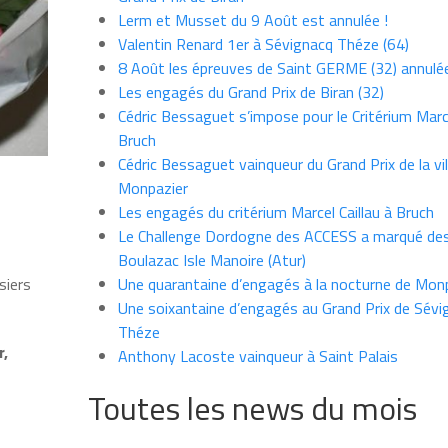
Lerm et Musset du 9 Août est annulée !
Valentin Renard 1er à Sévignacq Théze (64)
8 Août les épreuves de Saint GERME (32) annulé
Les engagés du Grand Prix de Biran (32)
Cédric Bessaguet s’impose pour le Critérium Marce
Bruch
Cédric Bessaguet vainqueur du Grand Prix de la vil
Monpazier
n
Les engagés du critérium Marcel Caillau à Bruch
Le Challenge Dordogne des ACCESS a marqué des
Boulazac Isle Manoire (Atur)
Une quarantaine d’engagés à la nocturne de Mon
siers
Une soixantaine d’engagés au Grand Prix de Sévi
Théze
r,
Anthony Lacoste vainqueur à Saint Palais
Toutes les news du mois