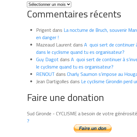
Toutes
Commentaires récents
les
news
du
Prigent
dans
La nocturne de Bruch, souvenir Marce
mois
en danger !
Mazeaud Laurent
dans
A quoi sert de continuer à
dans le cyclisme quand tu es organisateur?
Guy Dagot
dans
A quoi sert de continuer à s’inv
le cyclisme quand tu es organisateur?
RENOUT
dans
Charly Saumon s’impose au Houga
Jean Dartigolles
dans
Le cyclisme Girondin perd u
Faire une donation
Sud Gironde - CYCLISME a besoin de votre générosit
?