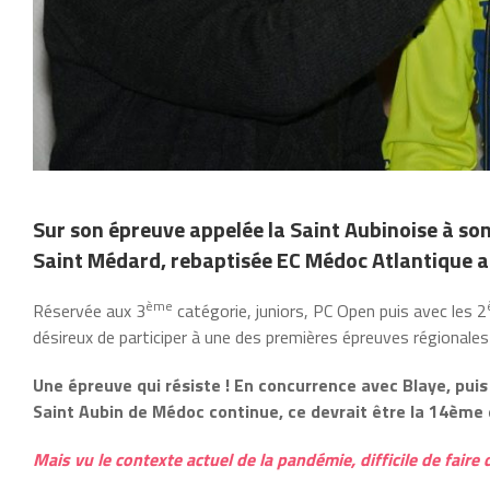
Sur son épreuve appelée la Saint Aubinoise à son
Saint Médard, rebaptisée EC Médoc Atlantique at
ème
Réservée aux 3
catégorie, juniors, PC Open puis avec les 2
désireux de participer à une des premières épreuves régionales 
Une épreuve qui résiste ! En concurrence avec Blaye, puis
Saint Aubin de Médoc continue, ce devrait être la 14ème é
Mais vu le contexte actuel de la pandémie, difficile de fair