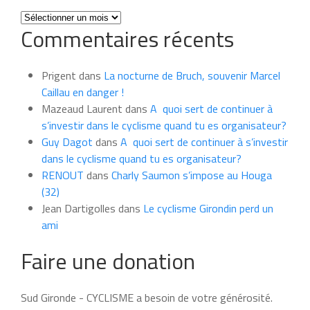
Toutes
Commentaires récents
les
news
du
Prigent
dans
La nocturne de Bruch, souvenir Marcel
mois
Caillau en danger !
Mazeaud Laurent
dans
A quoi sert de continuer à
s’investir dans le cyclisme quand tu es organisateur?
Guy Dagot
dans
A quoi sert de continuer à s’investir
dans le cyclisme quand tu es organisateur?
RENOUT
dans
Charly Saumon s’impose au Houga
(32)
Jean Dartigolles
dans
Le cyclisme Girondin perd un
ami
Faire une donation
Sud Gironde - CYCLISME a besoin de votre générosité.