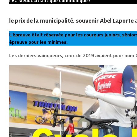
l’EC Médoc Atlantique communique
:
le prix de la municipalité, souvenir Abel Laporte 
L’épreuve était réservée pour les coureurs juniors, séni
épreuve pour les minimes.
Les derniers vainqueurs, ceux de 2019 avaient pour nom C