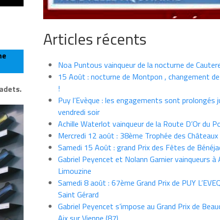
Articles récents
ne
Noa Puntous vainqueur de la nocturne de Cauter
15 Août : nocturne de Montpon , changement de
!
adets.
Puy l’Evèque : les engagements sont prolongés j
vendredi soir
Achille Waterlot vainqueur de la Route D’Or du P
Mercredi 12 août : 38ème Trophée des Châteaux
Samedi 15 Août : grand Prix des Fêtes de Bénéja
Gabriel Peyencet et Nolann Garnier vainqueurs à A
Limouzine
Samedi 8 août : 67ème Grand Prix de PUY L’EVE
Saint Gérard
Gabriel Peyencet s’impose au Grand Prix de Beau
Aix sur Vienne (87)