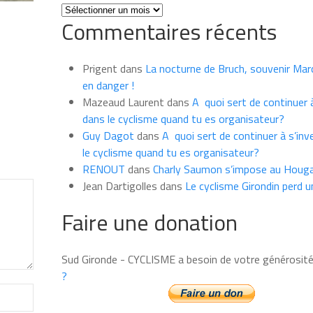
Toutes
Commentaires récents
les
news
du
Prigent
dans
La nocturne de Bruch, souvenir Marce
mois
en danger !
Mazeaud Laurent
dans
A quoi sert de continuer à
dans le cyclisme quand tu es organisateur?
Guy Dagot
dans
A quoi sert de continuer à s’inv
le cyclisme quand tu es organisateur?
RENOUT
dans
Charly Saumon s’impose au Houga
Jean Dartigolles
dans
Le cyclisme Girondin perd u
Faire une donation
Sud Gironde - CYCLISME a besoin de votre générosit
?