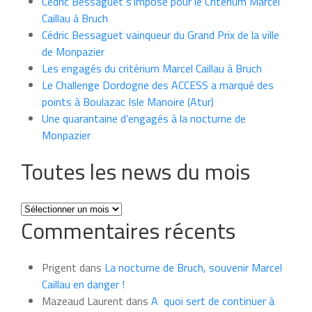
Cédric Bessaguet s’impose pour le Critérium Marcel
Caillau à Bruch
Cédric Bessaguet vainqueur du Grand Prix de la ville
de Monpazier
Les engagés du critérium Marcel Caillau à Bruch
Le Challenge Dordogne des ACCESS a marqué des
points à Boulazac Isle Manoire (Atur)
Une quarantaine d’engagés à la nocturne de
Monpazier
Toutes les news du mois
Toutes
Commentaires récents
les
news
du
Prigent
dans
La nocturne de Bruch, souvenir Marcel
mois
Caillau en danger !
Mazeaud Laurent
dans
A quoi sert de continuer à