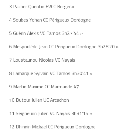
3 Pacher Quentin EVCC Bergerac
4 Soubes Yohan CC Périgueux Dordogne
5 Guérin Alexis VC Tarnos 3h27’44 »
6 Mespoulède Jean CC Périgueux Dordogne 3h28’20 »
7 Loustaunou Nicolas VC Nayais
8 Lamarque Sylvain VC Tarnos 3h30’41 »
9 Martin Maxime CC Marmande 47
10 Dutour Julien UC Arcachon
11 Seigneurin Julien VC Nayais 3h31’15 »
12 Dhinnin Mickaël CC Périgueux Dordogne