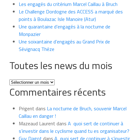
Les engagés du critérium Marcel Caillau à Bruch
Le Challenge Dordogne des ACCESS a marqué des
points à Boulazac Isle Manoire (Atur)
Une quarantaine d’engagés à la nocturne de
Monpazier
Une soixantaine d’engagés au Grand Prix de
Sévignacq Théze
Toutes les news du mois
Toutes
Commentaires récents
les
news
du
Prigent
dans
La nocturne de Bruch, souvenir Marcel
mois
Caillau en danger !
Mazeaud Laurent
dans
A quoi sert de continuer à
s’investir dans le cyclisme quand tu es organisateur?
Guy Dagot
dans
A quoi sert de continuer à s’investir