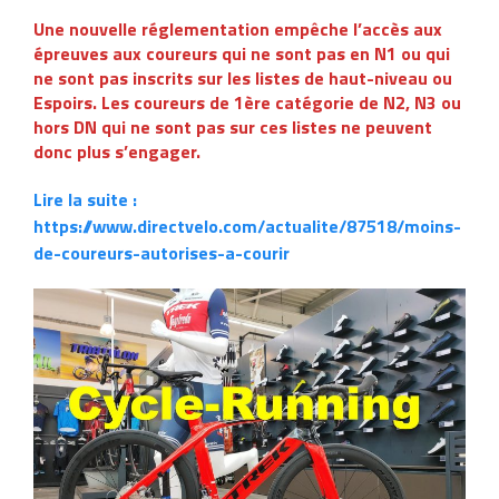
Une nouvelle réglementation empêche l’accès aux
épreuves aux coureurs qui ne sont pas en N1 ou qui
ne sont pas inscrits sur les listes de haut-niveau ou
Espoirs. Les coureurs de 1ère catégorie de N2, N3 ou
hors DN qui ne sont pas sur ces listes ne peuvent
donc plus s’engager.
Lire la suite :
https://www.directvelo.com/actualite/87518/moins-
de-coureurs-autorises-a-courir