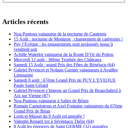
Articles récents
Noa Puntous vainqueur de la nocturne de Cauterets
15 Août : nocturne de Montpon , changement de catégories !
Puy l’Evèque : les engagements sont prolongés jusqu’à
vendredi soir
Achille Waterlot vainqueur de la Route D’Or du Poitou
Mercredi 12 août : 38ème Trophée des Châteaux
Samedi 15 Août : grand Prix des Fêtes de Bénéjacq (64)
Gabriel Peyencet et Nolann Garnier vainqueurs à Availles
Limouzine
Samedi 8 août : 67ème Grand Prix de PUY L’EVEQUE
Paulo Saint Gérard
Gabriel Peyencet s’impose au Grand Prix de Beauchabrol à
Aix sur Vienne (87)
Noa Puntous vainqueur à Salies de Béarn
Romain Campistrous et Axel Fontaine vainqueurs du 67ème
Grand Prix de Biran
Lerm et Musset du 9 Août est annulée !
Valentin Renard 1er à Sévignacq Théze (64)
8 Août les épreuves de Saint GERME (32) annulées