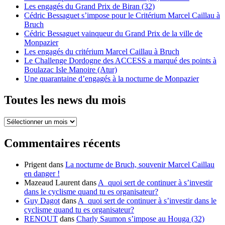
Les engagés du Grand Prix de Biran (32)
Cédric Bessaguet s’impose pour le Critérium Marcel Caillau à
Bruch
Cédric Bessaguet vainqueur du Grand Prix de la ville de
Monpazier
Les engagés du critérium Marcel Caillau à Bruch
Le Challenge Dordogne des ACCESS a marqué des points à
Boulazac Isle Manoire (Atur)
Une quarantaine d’engagés à la nocturne de Monpazier
Toutes les news du mois
Toutes
les
news
Commentaires récents
du
mois
Prigent
dans
La nocturne de Bruch, souvenir Marcel Caillau
en danger !
Mazeaud Laurent
dans
A quoi sert de continuer à s’investir
dans le cyclisme quand tu es organisateur?
Guy Dagot
dans
A quoi sert de continuer à s’investir dans le
cyclisme quand tu es organisateur?
RENOUT
dans
Charly Saumon s’impose au Houga (32)