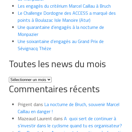
Les engagés du critérium Marcel Caillau à Bruch
Le Challenge Dordogne des ACCESS a marqué des
points à Boulazac Isle Manoire (Atur)
Une quarantaine d’engagés à la nocturne de
Monpazier
Une soixantaine d’engagés au Grand Prix de
Sévignacq Théze
Toutes les news du mois
Toutes
Commentaires récents
les
news
du
Prigent
dans
La nocturne de Bruch, souvenir Marcel
mois
Caillau en danger !
Mazeaud Laurent
dans
A quoi sert de continuer à
s’investir dans le cyclisme quand tu es organisateur?