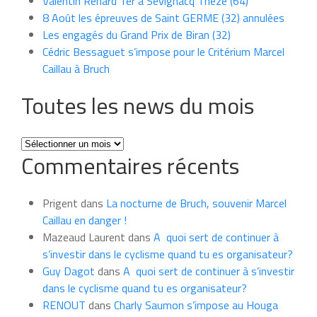
Valentin Renard 1er à Sévignacq Théze (64)
8 Août les épreuves de Saint GERME (32) annulées
Les engagés du Grand Prix de Biran (32)
Cédric Bessaguet s’impose pour le Critérium Marcel
Caillau à Bruch
Toutes les news du mois
Toutes
Commentaires récents
les
news
du
Prigent
dans
La nocturne de Bruch, souvenir Marcel
mois
Caillau en danger !
Mazeaud Laurent
dans
A quoi sert de continuer à
s’investir dans le cyclisme quand tu es organisateur?
Guy Dagot
dans
A quoi sert de continuer à s’investir
dans le cyclisme quand tu es organisateur?
RENOUT
dans
Charly Saumon s’impose au Houga