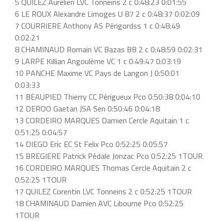
5 QUILEZ Aurelien LVC Tonneins 2 c 0:48:23 0:01:55
6 LE ROUX Alexandre Limoges U 87 2 c 0:48:37 0:02:09
7 COURRIERE Anthony AS Périgordss 1 c 0:48:49
0:02:21
8 CHAMINAUD Romain VC Bazas BB 2 c 0:48:59 0:02:31
9 LARPE Killian Angoulème VC 1 c 0:49:47 0:03:19
10 PANCHE Maxime VC Pays de Langon J 0:50:01
0:03:33
11 BEAUPIED Thierry CC Périgueux Pco 0:50:38 0:04:10
12 DEROO Gaetan JSA Sen 0:50:46 0:04:18
13 CORDEIRO MARQUES Damien Cercle Aquitain 1 c
0:51:25 0:04:57
14 DIEGO Eric EC St Felix Pco 0:52:25 0:05:57
15 BREGIERE Patrick Pédale Jonzac Pco 0:52:25 1TOUR
16 CORDEIRO MARQUES Thomas Cercle Aquitain 2 c
0:52:25 1TOUR
17 QUILEZ Corentin LVC Tonneins 2 c 0:52:25 1TOUR
18 CHAMINAUD Damien AVC Libourne Pco 0:52:25
1TOUR