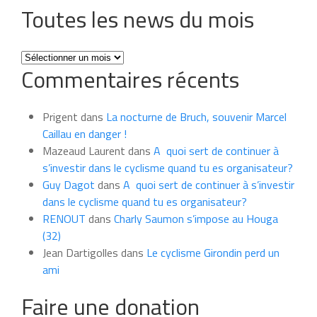
Toutes les news du mois
Toutes
Commentaires récents
les
news
du
Prigent
dans
La nocturne de Bruch, souvenir Marcel
mois
Caillau en danger !
Mazeaud Laurent
dans
A quoi sert de continuer à
s’investir dans le cyclisme quand tu es organisateur?
Guy Dagot
dans
A quoi sert de continuer à s’investir
dans le cyclisme quand tu es organisateur?
RENOUT
dans
Charly Saumon s’impose au Houga
(32)
Jean Dartigolles
dans
Le cyclisme Girondin perd un
ami
Faire une donation