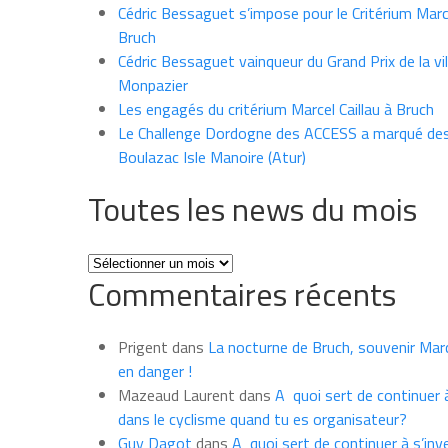
Cédric Bessaguet s’impose pour le Critérium Marce
Bruch
Cédric Bessaguet vainqueur du Grand Prix de la vil
Monpazier
Les engagés du critérium Marcel Caillau à Bruch
Le Challenge Dordogne des ACCESS a marqué des
Boulazac Isle Manoire (Atur)
Toutes les news du mois
Toutes
Commentaires récents
les
news
du
Prigent
dans
La nocturne de Bruch, souvenir Marce
mois
en danger !
Mazeaud Laurent
dans
A quoi sert de continuer à
dans le cyclisme quand tu es organisateur?
Guy Dagot
dans
A quoi sert de continuer à s’inv