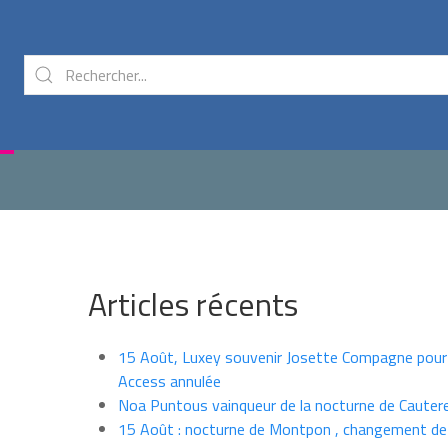
Articles récents
15 Août, Luxey souvenir Josette Compagne pour
Access annulée
Noa Puntous vainqueur de la nocturne de Cauter
15 Août : nocturne de Montpon , changement de