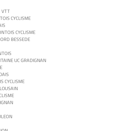
 VTT
TOIS CYCLISME
AIS
ONTOIS CYCLISME
IGORD BESSEDE
NTOIS
ITAINE UC GRADIGNAN
E
DAIS
IS CYCLISME
ALOUSAIN
CLISME
DIGNAN
ULEON
SION