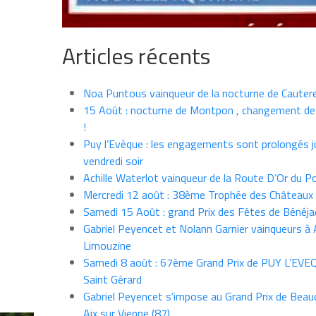
Articles récents
Noa Puntous vainqueur de la nocturne de Cauter
15 Août : nocturne de Montpon , changement de
!
Puy l’Evèque : les engagements sont prolongés j
vendredi soir
Achille Waterlot vainqueur de la Route D’Or du P
Mercredi 12 août : 38ème Trophée des Châteaux
Samedi 15 Août : grand Prix des Fêtes de Bénéja
Gabriel Peyencet et Nolann Garnier vainqueurs à A
Limouzine
Samedi 8 août : 67ème Grand Prix de PUY L’EVE
Saint Gérard
Gabriel Peyencet s’impose au Grand Prix de Beau
Aix sur Vienne (87)