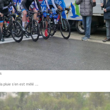
rs
a pluie s’en est mêlé ….