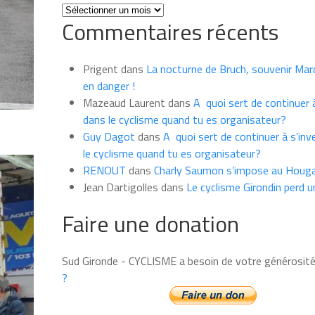
Toutes
Commentaires récents
les
news
du
Prigent
dans
La nocturne de Bruch, souvenir Marce
mois
en danger !
Mazeaud Laurent
dans
A quoi sert de continuer à
dans le cyclisme quand tu es organisateur?
Guy Dagot
dans
A quoi sert de continuer à s’inv
le cyclisme quand tu es organisateur?
RENOUT
dans
Charly Saumon s’impose au Houga
Jean Dartigolles
dans
Le cyclisme Girondin perd u
Faire une donation
Sud Gironde - CYCLISME a besoin de votre générosit
?