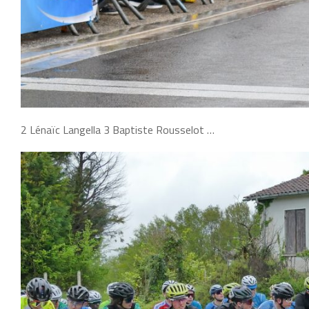
2 Lénaïc Langella 3 Baptiste Rousselot …