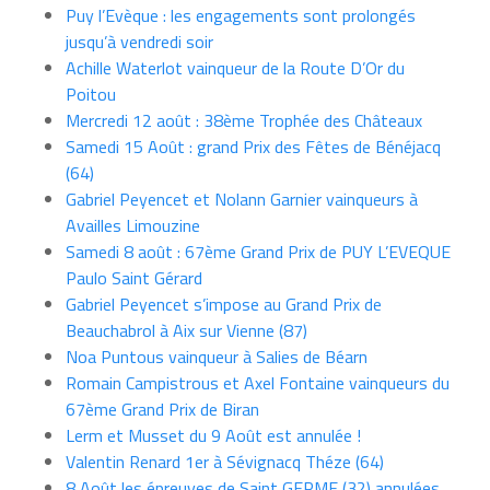
Puy l’Evèque : les engagements sont prolongés
jusqu’à vendredi soir
Achille Waterlot vainqueur de la Route D’Or du
Poitou
Mercredi 12 août : 38ème Trophée des Châteaux
Samedi 15 Août : grand Prix des Fêtes de Bénéjacq
(64)
Gabriel Peyencet et Nolann Garnier vainqueurs à
Availles Limouzine
Samedi 8 août : 67ème Grand Prix de PUY L’EVEQUE
Paulo Saint Gérard
Gabriel Peyencet s’impose au Grand Prix de
Beauchabrol à Aix sur Vienne (87)
Noa Puntous vainqueur à Salies de Béarn
Romain Campistrous et Axel Fontaine vainqueurs du
67ème Grand Prix de Biran
Lerm et Musset du 9 Août est annulée !
Valentin Renard 1er à Sévignacq Théze (64)
8 Août les épreuves de Saint GERME (32) annulées