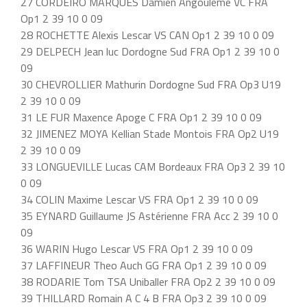
27 CORDEIRO MARQUES Damien Angoulème VC FRA
Op1 2 39 10 0 09
28 ROCHETTE Alexis Lescar VS CAN Op1 2 39 10 0 09
29 DELPECH Jean luc Dordogne Sud FRA Op1 2 39 10 0
09
30 CHEVROLLIER Mathurin Dordogne Sud FRA Op3 U19
2 39 10 0 09
31 LE FUR Maxence Apoge C FRA Op1 2 39 10 0 09
32 JIMENEZ MOYA Kellian Stade Montois FRA Op2 U19
2 39 10 0 09
33 LONGUEVILLE Lucas CAM Bordeaux FRA Op3 2 39 10
0 09
34 COLIN Maxime Lescar VS FRA Op1 2 39 10 0 09
35 EYNARD Guillaume JS Astérienne FRA Acc 2 39 10 0
09
36 WARIN Hugo Lescar VS FRA Op1 2 39 10 0 09
37 LAFFINEUR Theo Auch GG FRA Op1 2 39 10 0 09
38 RODARIE Tom TSA Uniballer FRA Op2 2 39 10 0 09
39 THILLARD Romain A C 4 B FRA Op3 2 39 10 0 09