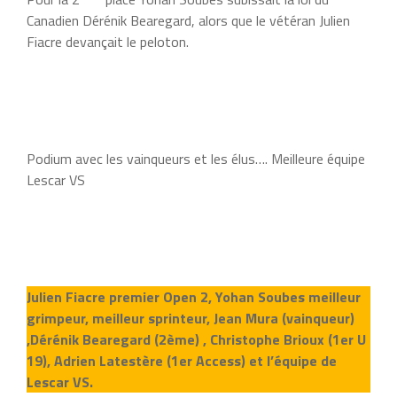
Canadien Dérénik Bearegard, alors que le vétéran Julien
Fiacre devançait le peloton.
Podium avec les vainqueurs et les élus…. Meilleure équipe
Lescar VS
Julien Fiacre premier Open 2, Yohan Soubes meilleur
grimpeur, meilleur sprinteur, Jean Mura (vainqueur)
,Dérénik Bearegard (2ème) , Christophe Brioux (1er U
19), Adrien Latestère (1er Access) et l’équipe de
Lescar VS.