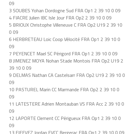
09
3 SOUBES Yohan Dordogne Sud FRA Op1 2 39 10 0 09
4 FIACRE Julien IBC Isle Jour FRA Op2 2 39 10 0 09
5 BRIOUX Christophe Villeneuve C FRA Op2 U19 2 39 10
0 09
6 HERBRETEAU Loic Coop Vélocité FRA Op1 2 39 10 0
09
7 PEYENCET Mael SC Périgord FRA Op1 2 39 10 0 09
8 JIMENEZ MOYA Nohan Stade Montois FRA Op2 U19 2
39 10 0 09
9 DELMAS Nathan CA Castelsarr FRA Op2 U19 2 39 10 0
09
10 PASTUREL Marin CC Marmande FRA Op2 2 39 10 0
09
11 LATESTERE Adrien Montauban VS FRA Acc 2 39 10 0
09
12 LAPORTE Clement CC Périgueux FRA Op1 2 39 10 0
09
13 FIEFVEZ Jordan EVCC Bergerac FRA Op1 2 39 10 0 09