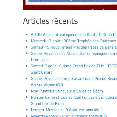
Articles récents
Achille Waterlot vainqueur de la Route D’Or du P
Mercredi 12 août : 38ème Trophée des Châteaux
Samedi 15 Août : grand Prix des Fêtes de Bénéja
Gabriel Peyencet et Nolann Garnier vainqueurs à A
Limouzine
Samedi 8 août : 67ème Grand Prix de PUY L’EVE
Saint Gérard
Gabriel Peyencet s’impose au Grand Prix de Beau
Aix sur Vienne (87)
Noa Puntous vainqueur à Salies de Béarn
Romain Campistrous et Axel Fontaine vainqueur
Grand Prix de Biran
Lerm et Musset du 9 Août est annulée !
Valentin Renard 1er à Sévignacq Théze (64)