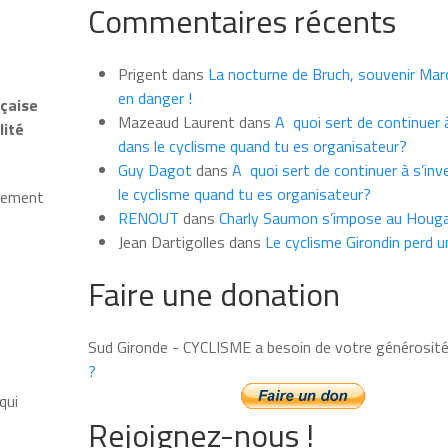
Commentaires récents
les
news
du
Prigent
dans
La nocturne de Bruch, souvenir Marce
mois
en danger !
nçaise
Mazeaud Laurent
dans
A quoi sert de continuer à
lité
dans le cyclisme quand tu es organisateur?
Guy Dagot
dans
A quoi sert de continuer à s’inv
le cyclisme quand tu es organisateur?
rtement
RENOUT
dans
Charly Saumon s’impose au Houga
Jean Dartigolles
dans
Le cyclisme Girondin perd u
Faire une donation
e
Sud Gironde - CYCLISME a besoin de votre générosit
?
qui
Rejoignez-nous !