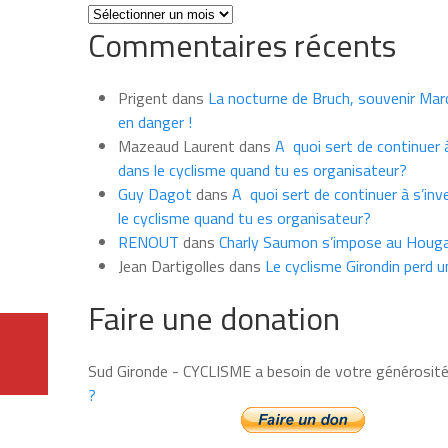
Toutes
Commentaires récents
les
news
du
Prigent
dans
La nocturne de Bruch, souvenir Marce
mois
en danger !
Mazeaud Laurent
dans
A quoi sert de continuer à
dans le cyclisme quand tu es organisateur?
Guy Dagot
dans
A quoi sert de continuer à s’inv
le cyclisme quand tu es organisateur?
RENOUT
dans
Charly Saumon s’impose au Houga
Jean Dartigolles
dans
Le cyclisme Girondin perd u
Faire une donation
Sud Gironde - CYCLISME a besoin de votre générosit
?