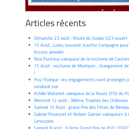
Articles récents
Dimanche 23 août : Route du Soulor U23 ouvert
15 Août, Luxey souvenir Josette Compagne pour
Access annulée
Noa Puntous vainqueur de la nocturne de Cauter
15 Août : nocturne de Montpon , changement de
!
Puy l’Evèque : les engagements sont prolongés j
vendredi soir
Achille Waterlot vainqueur de la Route D’Or du P
Mercredi 12 août : 38ème Trophée des Châteaux
Samedi 15 Août : grand Prix des Fêtes de Bénéja
Gabriel Peyencet et Nolann Garnier vainqueurs à A
Limouzine
Samedi 8 août : 67ème Grand Prix de PUY L’EVE