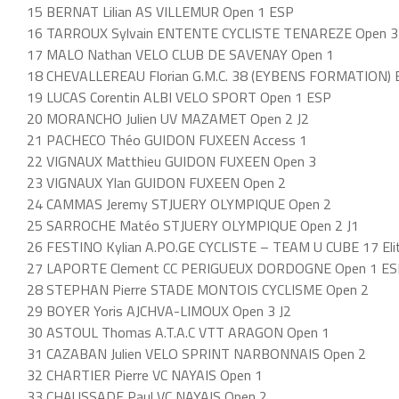
15 BERNAT Lilian AS VILLEMUR Open 1 ESP
16 TARROUX Sylvain ENTENTE CYCLISTE TENAREZE Open 3
17 MALO Nathan VELO CLUB DE SAVENAY Open 1
18 CHEVALLEREAU Florian G.M.C. 38 (EYBENS FORMATION) E
19 LUCAS Corentin ALBI VELO SPORT Open 1 ESP
20 MORANCHO Julien UV MAZAMET Open 2 J2
21 PACHECO Théo GUIDON FUXEEN Access 1
22 VIGNAUX Matthieu GUIDON FUXEEN Open 3
23 VIGNAUX Ylan GUIDON FUXEEN Open 2
24 CAMMAS Jeremy STJUERY OLYMPIQUE Open 2
25 SARROCHE Matéo STJUERY OLYMPIQUE Open 2 J1
26 FESTINO Kylian A.PO.GE CYCLISTE – TEAM U CUBE 17 Eli
27 LAPORTE Clement CC PERIGUEUX DORDOGNE Open 1 ES
28 STEPHAN Pierre STADE MONTOIS CYCLISME Open 2
29 BOYER Yoris AJCHVA-LIMOUX Open 3 J2
30 ASTOUL Thomas A.T.A.C VTT ARAGON Open 1
31 CAZABAN Julien VELO SPRINT NARBONNAIS Open 2
32 CHARTIER Pierre VC NAYAIS Open 1
33 CHAUSSADE Paul VC NAYAIS Open 2