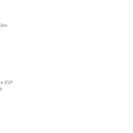
lite
te ESP
P