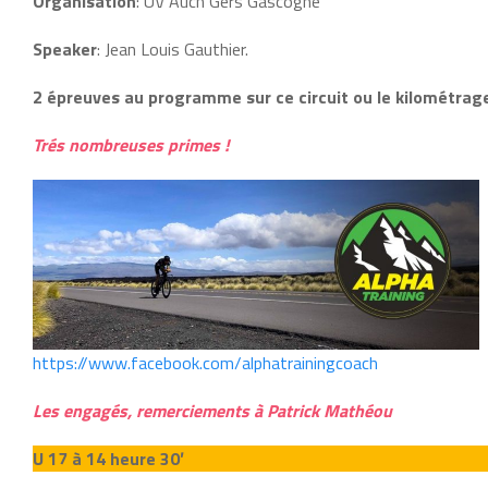
Organisation
: UV Auch Gers Gascogne
Speaker
: Jean Louis Gauthier.
2 épreuves au programme sur ce circuit ou le kilométrage
Trés nombreuses primes !
https://www.facebook.com/alphatrainingcoach
Les engagés, remerciements à Patrick Mathéou
U 17 à 14 heure 30′