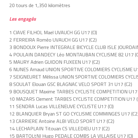
20 tours de 1,350 kilomètres
Les engagés
1 CIAVE FILHOL Mael UVAUCH GG U17 (Cl)
2 FERREIRA Roméo UVAUCH GG U17 (C2)
3 BONDOUX Pierre INTEGRALE BICYCLE CLUB ISLE JOURDAIN
4 POULAIN DANDECY Léo MONTAUBAN CYCLISME 82 U17 (C
5 MAURY Adrien GUIDON FUXEEN U17 (C2)
6 NUNES Arnaud UNION SPORTIVE COLOMIERS CYCLISME U1
7 SEIGNEURET Mélissa UNION SPORTIVE COLOMIERS CYCLIS
8 SOULAT Elouan GSC BLAGNAC VELO SPORT 31 U17 (C2)
9 BOUSQUET Maxime TARBES CYCLISTE COMPETITION U17 (
10 MAZARS Clement TARBES CYCLISTE COMPETITION U17 (C
11 SENDRA Lucas VILLENEUVE CYCLISTE U17 (Cl)
12 BLANQUIER Bryan ST GO CYCLISME COMMINGES U17 (C2
13 CARRIERE Antoine ALBI VELO SPORT U17 (C2)
14 LECHAPLAIN Titouan CS VILLEDIEU U17 (C2)
15 BARTOLtNI Hugo PEDALE COMBS LA VILLAISE U17 (Cl)