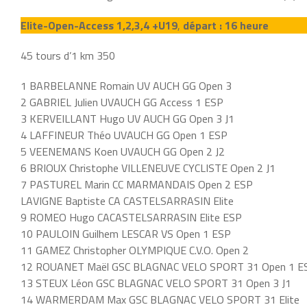
Elite-Open-Access 1,2,3,4 +U19
,
départ : 16 heure
45 tours d’1 km 350
1 BARBELANNE Romain UV AUCH GG Open 3
2 GABRIEL Julien UVAUCH GG Access 1 ESP
3 KERVEILLANT Hugo UV AUCH GG Open 3 J1
4 LAFFINEUR Théo UVAUCH GG Open 1 ESP
5 VEENEMANS Koen UVAUCH GG Open 2 J2
6 BRIOUX Christophe VILLENEUVE CYCLISTE Open 2 J1
7 PASTUREL Marin CC MARMANDAIS Open 2 ESP
LAVIGNE Baptiste CA CASTELSARRASIN Elite
9 ROMEO Hugo CACASTELSARRASIN Elite ESP
10 PAULOIN Guilhem LESCAR VS Open 1 ESP
11 GAMEZ Christopher OLYMPIQUE C.V.O. Open 2
12 ROUANET Maël GSC BLAGNAC VELO SPORT 31 Open 1 E
13 STEUX Léon GSC BLAGNAC VELO SPORT 31 Open 3 J1
14 WARMERDAM Max GSC BLAGNAC VELO SPORT 31 Elite