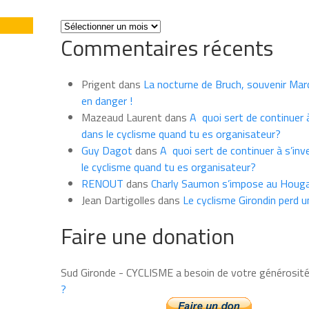
Toutes
Commentaires récents
les
news
du
Prigent
dans
La nocturne de Bruch, souvenir Marce
mois
en danger !
Mazeaud Laurent
dans
A quoi sert de continuer à
dans le cyclisme quand tu es organisateur?
Guy Dagot
dans
A quoi sert de continuer à s’inv
le cyclisme quand tu es organisateur?
RENOUT
dans
Charly Saumon s’impose au Houga
Jean Dartigolles
dans
Le cyclisme Girondin perd u
Faire une donation
Sud Gironde - CYCLISME a besoin de votre générosit
?