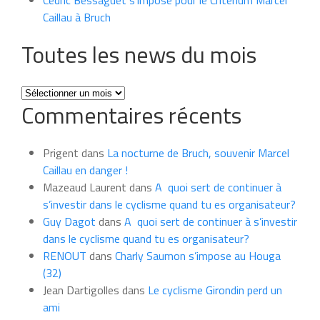
Caillau à Bruch
Toutes les news du mois
Toutes
Commentaires récents
les
news
du
Prigent
dans
La nocturne de Bruch, souvenir Marcel
mois
Caillau en danger !
Mazeaud Laurent
dans
A quoi sert de continuer à
s’investir dans le cyclisme quand tu es organisateur?
Guy Dagot
dans
A quoi sert de continuer à s’investir
dans le cyclisme quand tu es organisateur?
RENOUT
dans
Charly Saumon s’impose au Houga
(32)
Jean Dartigolles
dans
Le cyclisme Girondin perd un
ami