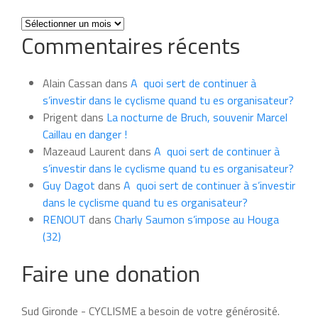
Toutes
Commentaires récents
les
news
du
Alain Cassan
dans
A quoi sert de continuer à
mois
s’investir dans le cyclisme quand tu es organisateur?
Prigent
dans
La nocturne de Bruch, souvenir Marcel
Caillau en danger !
Mazeaud Laurent
dans
A quoi sert de continuer à
s’investir dans le cyclisme quand tu es organisateur?
Guy Dagot
dans
A quoi sert de continuer à s’investir
dans le cyclisme quand tu es organisateur?
RENOUT
dans
Charly Saumon s’impose au Houga
(32)
Faire une donation
Sud Gironde - CYCLISME a besoin de votre générosité.