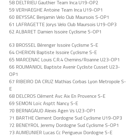
58 DELTRIEU Gauthier Team Inca U19-OP2
59 VERHAEGHE Antoine Team Inca U19-OP1
60 BEYSSAC Benjamin Velo Club Maursois S-OP1
61 LAFRAGETTE Jorys Velo Club Maursois U19-OP3
62 ALBARET Damien Issoire Cyclisme S-OP1
63 BROSSEL Bérenger Issoire Cyclisme S-E
64 CHERION Baptiste Issoire Cyclisme S-E
65 MARCENAC Louis C.R.4 Chemins/Roanne U23-OP1
66 ROUMANIOL Baptiste Avenir Cycliste Cusset U23-
OP1
67 RIBEIRO DA CRUZ Mathias Corbas Lyon Metropole S-
E
68 DELCROS Clément Avc Aix En Provence S-E
69 SEMON Loïc Asptt Nancy S-E
70 BERNAGAUD Alexis Agen Vs U23-OP1
71 BARTHE Clement Dordogne Sud Cyclisme U19-OP3
72 BENEYROL Jeremy Dordogne Sud Cyclisme S-OP1
73 AUMEUNIER Lucas Cc Perigueux Dordogne S-E