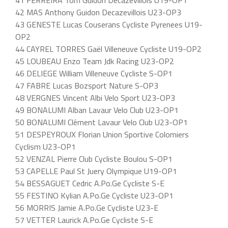
41 FERREIRA Tom Guidon Decazevillois U19-OP1
42 MAS Anthony Guidon Decazevillois U23-OP3
43 GENESTE Lucas Couserans Cycliste Pyrenees U19-
OP2
44 CAYREL TORRES Gaël Villeneuve Cycliste U19-OP2
45 LOUBEAU Enzo Team Jdk Racing U23-OP2
46 DELIEGE William Villeneuve Cycliste S-OP1
47 FABRE Lucas Bozsport Nature S-OP3
48 VERGNES Vincent Albi Velo Sport U23-OP3
49 BONALUMI Alban Lavaur Velo Club U23-OP1
50 BONALUMI Clément Lavaur Velo Club U23-OP1
51 DESPEYROUX Florian Union Sportive Colomiers
Cyclism U23-OP1
52 VENZAL Pierre Club Cycliste Boulou S-OP1
53 CAPELLE Paul St Juery Olympique U19-OP1
54 BESSAGUET Cedric A.Po.Ge Cycliste S-E
55 FESTINO Kylian A.Po.Ge Cycliste U23-OP1
56 MORRIS Jamie A.Po.Ge Cycliste U23-E
57 VETTER Laurick A.Po.Ge Cycliste S-E