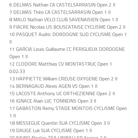
6 DELMAS Nathan CA CASTELSARRASIN Open 2 II
7 DELMAS Théo CA CASTELSARRASIN Open 1 II
8 MALO Nathan VELO CLUB SAVENAISIEN Open 1 II
9 FIACRE Nicolas US BOUSCATAISE CYCLISME Open 2 II
10 PASQUET Audric DORDOGNE SUD CYCLISME Open 1
II
11 GARCIA Louis Guillaume CC PERIGUEUX DORDOGNE
Open 1 II
12 CLODORE Matthias CV MONTASTRUC Open 1
0:02:33
13 HAPPIETTE William CREUSE OXYGENE Open 2 II
14 BERNAGAUD Alexis AGEN VS Open 1 II
15 LACOSTE Anthony UC ORTHEZIENNE Open 2 II
16 IGNACE Alain LVC TONNEINS Open 3 II
17 GABASTON Remy STADE MONTOIS CYCLISME Open
1 II
18 MESSEGUE Quentin SUA CYCLISME Open 3 II
19 DAUGE Luk SUA CYCLISME Open 1 II
20 NAIBO Nicolas TSA UNIBALLER Access 2 II