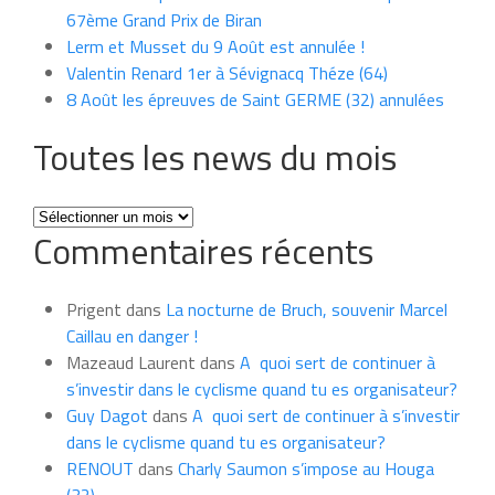
67ème Grand Prix de Biran
Lerm et Musset du 9 Août est annulée !
Valentin Renard 1er à Sévignacq Théze (64)
8 Août les épreuves de Saint GERME (32) annulées
Toutes les news du mois
Toutes
Commentaires récents
les
news
du
Prigent
dans
La nocturne de Bruch, souvenir Marcel
mois
Caillau en danger !
Mazeaud Laurent
dans
A quoi sert de continuer à
s’investir dans le cyclisme quand tu es organisateur?
Guy Dagot
dans
A quoi sert de continuer à s’investir
dans le cyclisme quand tu es organisateur?
RENOUT
dans
Charly Saumon s’impose au Houga