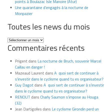
points à Boulazac Isle Manoire (Atur)
Une quarantaine d’engagés à la nocturne de
Monpazier
Toutes les news du mois
Toutes
Commentaires récents
les
news
du
Prigent
dans
La nocturne de Bruch, souvenir Marcel
mois
Caillau en danger !
Mazeaud Laurent
dans
A quoi sert de continuer à
s’investir dans le cyclisme quand tu es organisateur?
Guy Dagot
dans
A quoi sert de continuer à s’investir
dans le cyclisme quand tu es organisateur?
RENOUT
dans
Charly Saumon s’impose au Houga
(32)
Jean Dartigolles
dans
Le cyclisme Girondin perd un