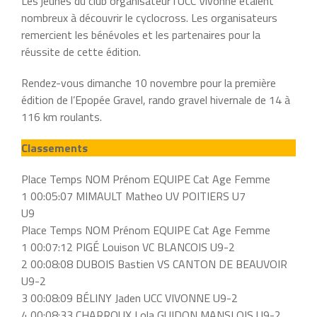
Les jeunes du club organisateur l’UCC Vivonne étaient
nombreux à découvrir le cyclocross. Les organisateurs
remercient les bénévoles et les partenaires pour la
réussite de cette édition.
Rendez-vous dimanche 10 novembre pour la première
édition de l’Epopée Gravel, rando gravel hivernale de 14 à
116 km roulants.
Classements
Place Temps NOM Prénom EQUIPE Cat Age Femme
1 00:05:07 MIMAULT Matheo UV POITIERS U7
U9
Place Temps NOM Prénom EQUIPE Cat Age Femme
1 00:07:12 PIGÉ Louison VC BLANCOIS U9-2
2 00:08:08 DUBOIS Bastien VS CANTON DE BEAUVOIR
U9-2
3 00:08:09 BÉLINY Jaden UCC VIVONNE U9-2
4 00:08:33 CHARROUX Lola GUIDON MANSLOIS U9-2