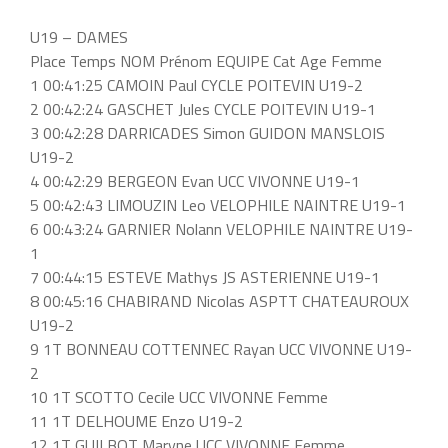
U19 – DAMES
Place Temps NOM Prénom EQUIPE Cat Age Femme
1 00:41:25 CAMOIN Paul CYCLE POITEVIN U19-2
2 00:42:24 GASCHET Jules CYCLE POITEVIN U19-1
3 00:42:28 DARRICADES Simon GUIDON MANSLOIS
U19-2
4 00:42:29 BERGEON Evan UCC VIVONNE U19-1
5 00:42:43 LIMOUZIN Leo VELOPHILE NAINTRE U19-1
6 00:43:24 GARNIER Nolann VELOPHILE NAINTRE U19-
1
7 00:44:15 ESTEVE Mathys JS ASTERIENNE U19-1
8 00:45:16 CHABIRAND Nicolas ASPTT CHATEAUROUX
U19-2
9 1T BONNEAU COTTENNEC Rayan UCC VIVONNE U19-
2
10 1T SCOTTO Cecile UCC VIVONNE Femme
11 1T DELHOUME Enzo U19-2
12 1T GUILBOT Maryne UCC VIVONNE Femme