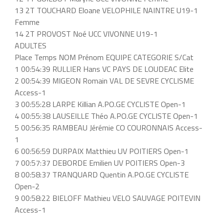
13 2T TOUCHARD Eloane VELOPHILE NAINTRE U19-1
Femme
14 2T PROVOST Noé UCC VIVONNE U19-1
ADULTES
Place Temps NOM Prénom EQUIPE CATEGORIE S/Cat
1 00:54:39 RULLIER Hans VC PAYS DE LOUDEAC Elite
2 00:54:39 MIGEON Romain VAL DE SEVRE CYCLISME
Access-1
3 00:55:28 LARPE Killian A.PO.GE CYCLISTE Open-1
4 00:55:38 LAUSEILLE Théo A.PO.GE CYCLISTE Open-1
5 00:56:35 RAMBEAU Jérémie CO COURONNAIS Access-
1
6 00:56:59 DURPAIX Matthieu UV POITIERS Open-1
7 00:57:37 DEBORDE Emilien UV POITIERS Open-3
8 00:58:37 TRANQUARD Quentin A.PO.GE CYCLISTE
Open-2
9 00:58:22 BIELOFF Mathieu VELO SAUVAGE POITEVIN
Access-1