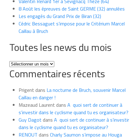
Valentin Renard 1er à Sévignacq Théze (64)
8 Août les épreuves de Saint GERME (32) annulées
Les engagés du Grand Prix de Biran (32)
Cédric Bessaguet s’impose pour le Critérium Marcel
Caillau à Bruch
Toutes les news du mois
Toutes
Commentaires récents
les
news
du
Prigent
dans
La nocturne de Bruch, souvenir Marcel
mois
Caillau en danger !
Mazeaud Laurent
dans
A quoi sert de continuer à
s’investir dans le cyclisme quand tu es organisateur?
Guy Dagot
dans
A quoi sert de continuer à s’investir
dans le cyclisme quand tu es organisateur?
RENOUT
dans
Charly Saumon s’impose au Houga