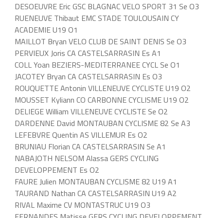
DESOEUVRE Eric GSC BLAGNAC VELO SPORT 31 Se O3
RUENEUVE Thibaut EMC STADE TOULOUSAIN CY
ACADEMIE U19 O1
MAILLOT Bryan VELO CLUB DE SAINT DENIS Se O3
PERVIEUX Joris CA CASTELSARRASIN Es A1
COLL Yoan BEZIERS-MEDITERRANEE CYCL Se O1
JACOTEY Bryan CA CASTELSARRASIN Es O3
ROUQUETTE Antonin VILLENEUVE CYCLISTE U19 O2
MOUSSET Kyliann CO CARBONNE CYCLISME U19 O2
DELIEGE William VILLENEUVE CYCLISTE Se O2
DARDENNE David MONTAUBAN CYCLISME 82 Se A3
LEFEBVRE Quentin AS VILLEMUR Es O2
BRUNIAU Florian CA CASTELSARRASIN Se A1
NABAJOTH NELSOM Alassa GERS CYCLING
DEVELOPPEMENT Es O2
FAURE Julien MONTAUBAN CYCLISME 82 U19 A1
TAURAND Nathan CA CASTELSARRASIN U19 A2
RIVAL Maxime CV MONTASTRUC U19 O3
FERNANDES Matisse GERS CYCLING DEVELOPPEMENT