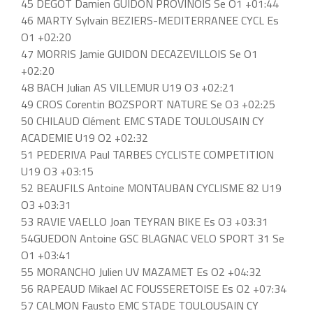
45 DEGOT Damien GUIDON PROVINOIS Se O1 +01:44
46 MARTY Sylvain BEZIERS-MEDITERRANEE CYCL Es
O1 +02:20
47 MORRIS Jamie GUIDON DECAZEVILLOIS Se O1
+02:20
48 BACH Julian AS VILLEMUR U19 O3 +02:21
49 CROS Corentin BOZSPORT NATURE Se O3 +02:25
50 CHILAUD Clément EMC STADE TOULOUSAIN CY
ACADEMIE U19 O2 +02:32
51 PEDERIVA Paul TARBES CYCLISTE COMPETITION
U19 O3 +03:15
52 BEAUFILS Antoine MONTAUBAN CYCLISME 82 U19
O3 +03:31
53 RAVIE VAELLO Joan TEYRAN BIKE Es O3 +03:31
54GUEDON Antoine GSC BLAGNAC VELO SPORT 31 Se
O1 +03:41
55 MORANCHO Julien UV MAZAMET Es O2 +04:32
56 RAPEAUD Mikael AC FOUSSERETOISE Es O2 +07:34
57 CALMON Fausto EMC STADE TOULOUSAIN CY