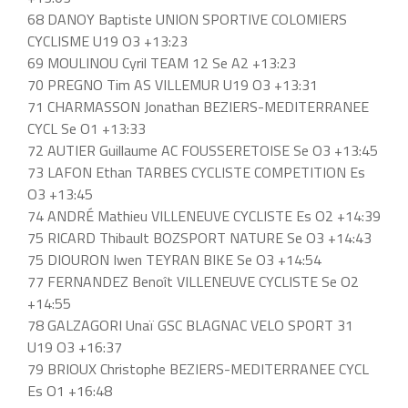
68 DANOY Baptiste UNION SPORTIVE COLOMIERS
CYCLISME U19 O3 +13:23
69 MOULINOU Cyril TEAM 12 Se A2 +13:23
70 PREGNO Tim AS VILLEMUR U19 O3 +13:31
71 CHARMASSON Jonathan BEZIERS-MEDITERRANEE
CYCL Se O1 +13:33
72 AUTIER Guillaume AC FOUSSERETOISE Se O3 +13:45
73 LAFON Ethan TARBES CYCLISTE COMPETITION Es
O3 +13:45
74 ANDRÉ Mathieu VILLENEUVE CYCLISTE Es O2 +14:39
75 RICARD Thibault BOZSPORT NATURE Se O3 +14:43
75 DIOURON Iwen TEYRAN BIKE Se O3 +14:54
77 FERNANDEZ Benoît VILLENEUVE CYCLISTE Se O2
+14:55
78 GALZAGORI Unaï GSC BLAGNAC VELO SPORT 31
U19 O3 +16:37
79 BRIOUX Christophe BEZIERS-MEDITERRANEE CYCL
Es O1 +16:48