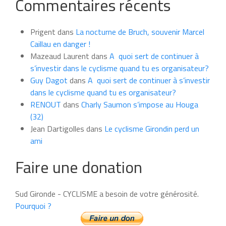
Commentaires récents
les
news
du
Prigent
dans
La nocturne de Bruch, souvenir Marcel
mois
Caillau en danger !
Mazeaud Laurent
dans
A quoi sert de continuer à
s’investir dans le cyclisme quand tu es organisateur?
Guy Dagot
dans
A quoi sert de continuer à s’investir
dans le cyclisme quand tu es organisateur?
RENOUT
dans
Charly Saumon s’impose au Houga
(32)
Jean Dartigolles
dans
Le cyclisme Girondin perd un
ami
Faire une donation
Sud Gironde - CYCLISME a besoin de votre générosité.
Pourquoi ?