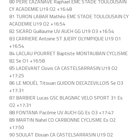
80 PERE CAZANAVE Raphael EMC STADE TOULOUSAIN
CY ACADEMIE U19 O2 +16:48
81 TURON LABAR Mathéo EMC STADE TOULOUSAIN CY
ACADEMIE U19 O2 +16:54
82 SICARD Guillaume UV AUCH GG U19 O3 +16:54
83 CARRIERE Antoine ST JUERY OLYMPIQUE U19 O1
+16:54
84 LACLAU POURRET Baptiste MONTAUBAN CYCLISME
82 Se O1 +16:58
85 LADEVANT Clovis CA CASTELSARRASIN U19 O2
+17:25
86 LE MOUËL Titouan GUIDON DECAZEVILLOIS Se O3
+17:31
87 BARBIER Lucas GSC BLAGNAC VELO SPORT 31 Es
O2 +17:31
88 FONTANA Pacôme UV AUCH GG Es O3 +17:47
89 MARTIN Nahel CO CARBONNE CYCLISME Es O2
+17:50
90 SOULAT Elouan CA CASTELSARRASIN U19 O2