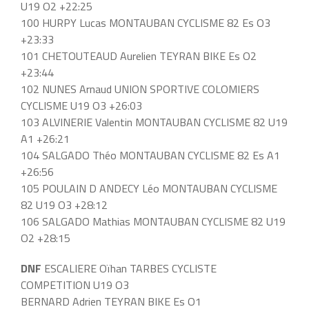
U19 O2 +22:25
100 HURPY Lucas MONTAUBAN CYCLISME 82 Es O3
+23:33
101 CHETOUTEAUD Aurelien TEYRAN BIKE Es O2
+23:44
102 NUNES Arnaud UNION SPORTIVE COLOMIERS
CYCLISME U19 O3 +26:03
103 ALVINERIE Valentin MONTAUBAN CYCLISME 82 U19
A1 +26:21
104 SALGADO Théo MONTAUBAN CYCLISME 82 Es A1
+26:56
105 POULAIN D ANDECY Léo MONTAUBAN CYCLISME
82 U19 O3 +28:12
106 SALGADO Mathias MONTAUBAN CYCLISME 82 U19
O2 +28:15
DNF
ESCALIERE Oïhan TARBES CYCLISTE
COMPETITION U19 O3
BERNARD Adrien TEYRAN BIKE Es O1