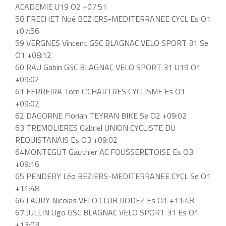
ACADEMIE U19 O2 +07:51
58 FRECHET Noé BEZIERS-MEDITERRANEE CYCL Es O1
+07:56
59 VERGNES Vincent GSC BLAGNAC VELO SPORT 31 Se
O1 +08:12
60 RAU Gabin GSC BLAGNAC VELO SPORT 31 U19 O1
+09:02
61 FERREIRA Tom C’CHARTRES CYCLISME Es O1
+09:02
62 DAGORNE Florian TEYRAN BIKE Se O2 +09:02
63 TREMOLIERES Gabriel UNION CYCLISTE DU
REQUISTANAIS Es O3 +09:02
64MONTEGUT Gauthier AC FOUSSERETOISE Es O3
+09:16
65 PENDERY Léo BEZIERS-MEDITERRANEE CYCL Se O1
+11:48
66 LAURY Nicolas VELO CLUB RODEZ Es O1 +11:48
67 JULLIN Ugo GSC BLAGNAC VELO SPORT 31 Es O1
+13:03