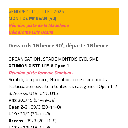
VENDREDI 11 JUILLET 2025
MONT DE MARSAN (40)
Réunion piste de la Madeleine
Vélodrome Luis Ocana
Dossards 16 heure 30′, départ : 18 heure
ORGANISATION : STADE MONTOIS CYCLISME
REUNION PISTE U15 à Open 1
Réunion piste formule Omnium :
Scratch, tempo race, élimination, course aux points.
Participation ouverte à toutes les catégories : Open 1-2-
3, Access, U19, U17, U15
Prix
305/15 (61-49-38)
Open 2-3
: 39/3 (20-11-8)
U19 :
39/3 (20-11-8)
Access :
39/3 (20-11-8)
U17 :
47/5 (18-11-8)