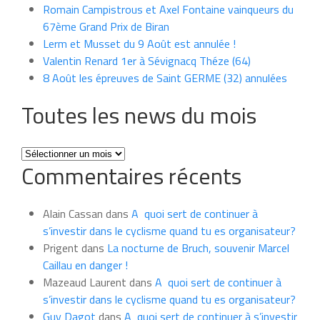
Romain Campistrous et Axel Fontaine vainqueurs du
67ème Grand Prix de Biran
Lerm et Musset du 9 Août est annulée !
Valentin Renard 1er à Sévignacq Théze (64)
8 Août les épreuves de Saint GERME (32) annulées
Toutes les news du mois
Toutes
Commentaires récents
les
news
du
Alain Cassan
dans
A quoi sert de continuer à
mois
s’investir dans le cyclisme quand tu es organisateur?
Prigent
dans
La nocturne de Bruch, souvenir Marcel
Caillau en danger !
Mazeaud Laurent
dans
A quoi sert de continuer à
s’investir dans le cyclisme quand tu es organisateur?
Guy Dagot
dans
A quoi sert de continuer à s’investir