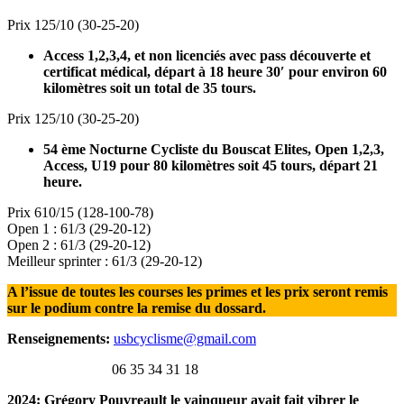
Prix 125/10 (30-25-20)
Access 1,2,3,4, et non licenciés avec pass découverte et
certificat médical, départ à 18 heure 30′ pour environ 60
kilomètres soit un total de 35 tours.
Prix 125/10 (30-25-20)
54 ème Nocturne Cycliste du Bouscat Elites, Open 1,2,3,
Access, U19 pour 80 kilomètres soit 45 tours, départ 21
heure.
Prix 610/15 (128-100-78)
Open 1 : 61/3 (29-20-12)
Open 2 : 61/3 (29-20-12)
Meilleur sprinter : 61/3 (29-20-12)
A l’issue de toutes les courses les primes et les prix seront remis
sur le podium contre la remise du dossard.
Renseignements:
usbcyclisme@gmail.com
06 35 34 31 18
2024: Grégory Pouvreault le vainqueur avait fait vibrer le