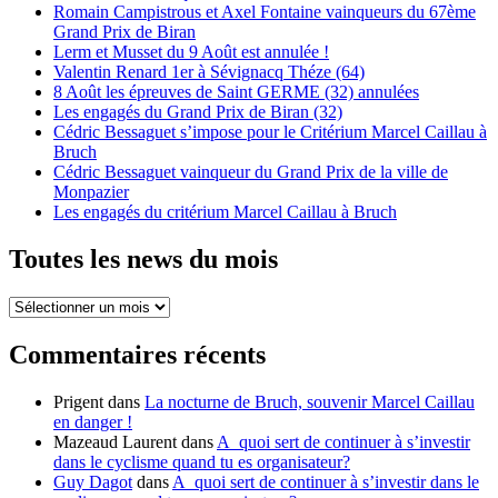
Romain Campistrous et Axel Fontaine vainqueurs du 67ème
Grand Prix de Biran
Lerm et Musset du 9 Août est annulée !
Valentin Renard 1er à Sévignacq Théze (64)
8 Août les épreuves de Saint GERME (32) annulées
Les engagés du Grand Prix de Biran (32)
Cédric Bessaguet s’impose pour le Critérium Marcel Caillau à
Bruch
Cédric Bessaguet vainqueur du Grand Prix de la ville de
Monpazier
Les engagés du critérium Marcel Caillau à Bruch
Toutes les news du mois
Toutes
les
news
Commentaires récents
du
mois
Prigent
dans
La nocturne de Bruch, souvenir Marcel Caillau
en danger !
Mazeaud Laurent
dans
A quoi sert de continuer à s’investir
dans le cyclisme quand tu es organisateur?
Guy Dagot
dans
A quoi sert de continuer à s’investir dans le