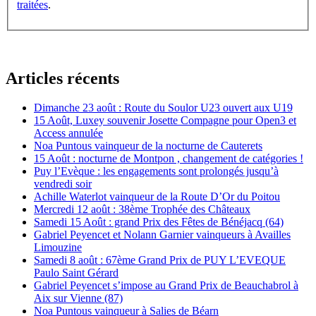
traitées
.
Articles récents
Dimanche 23 août : Route du Soulor U23 ouvert aux U19
15 Août, Luxey souvenir Josette Compagne pour Open3 et
Access annulée
Noa Puntous vainqueur de la nocturne de Cauterets
15 Août : nocturne de Montpon , changement de catégories !
Puy l’Evèque : les engagements sont prolongés jusqu’à
vendredi soir
Achille Waterlot vainqueur de la Route D’Or du Poitou
Mercredi 12 août : 38ème Trophée des Châteaux
Samedi 15 Août : grand Prix des Fêtes de Bénéjacq (64)
Gabriel Peyencet et Nolann Garnier vainqueurs à Availles
Limouzine
Samedi 8 août : 67ème Grand Prix de PUY L’EVEQUE
Paulo Saint Gérard
Gabriel Peyencet s’impose au Grand Prix de Beauchabrol à
Aix sur Vienne (87)
Noa Puntous vainqueur à Salies de Béarn