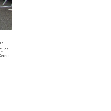
 5è
S), 9è
Serres