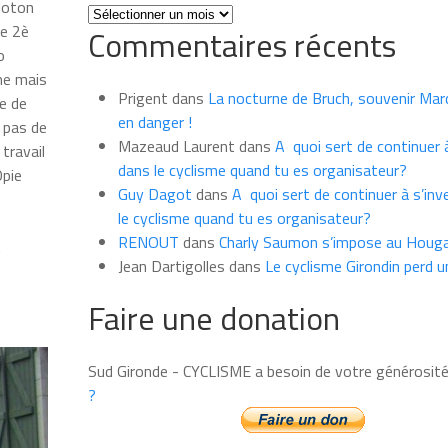
eloton
Toutes
le 2è
Commentaires récents
les
o
news
ime mais
du
Prigent
dans
La nocturne de Bruch, souvenir Marce
ée de
mois
en danger !
, pas de
Mazeaud Laurent
dans
A quoi sert de continuer à
travail
dans le cyclisme quand tu es organisateur?
Opie
Guy Dagot
dans
A quoi sert de continuer à s’inv
e
le cyclisme quand tu es organisateur?
RENOUT
dans
Charly Saumon s’impose au Houga
.
Jean Dartigolles
dans
Le cyclisme Girondin perd u
Faire une donation
Sud Gironde - CYCLISME a besoin de votre générosit
?