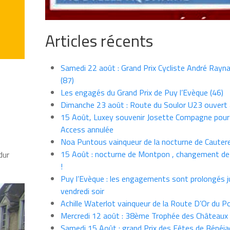
Articles récents
Samedi 22 août : Grand Prix Cycliste André Rayna
(87)
Les engagés du Grand Prix de Puy l’Evèque (46)
Dimanche 23 août : Route du Soulor U23 ouvert
15 Août, Luxey souvenir Josette Compagne pour
Access annulée
Noa Puntous vainqueur de la nocturne de Cauter
15 Août : nocturne de Montpon , changement de
dur
!
Puy l’Evèque : les engagements sont prolongés j
vendredi soir
Achille Waterlot vainqueur de la Route D’Or du P
Mercredi 12 août : 38ème Trophée des Châteaux
Samedi 15 Août : grand Prix des Fêtes de Bénéja