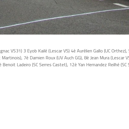
gnac VS31) 3 Eyob Kailé (Lescar VS) 4è Aurélien Gallo (UC Orthez),
St Martinois), 7è Damien Roux (UV Auch GG), 8è Jean Mura (Lescar V
 Benoit Ladeiro (SC Serres Castet), 12è Yan Hernandez Reilhé (SC 