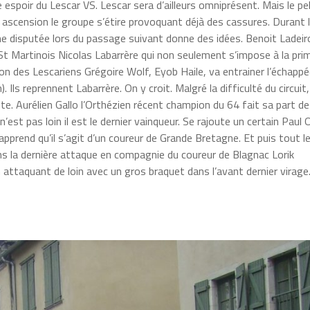
 espoir du Lescar VS. Lescar sera d’ailleurs omniprésent. Mais le p
è ascension le groupe s’étire provoquant déjà des cassures. Durant 
me disputée lors du passage suivant donne des idées. Benoit Ladeir
n St Martinois Nicolas Labarrère qui non seulement s’impose à la pr
ion des Lescariens Grégoire Wolf, Eyob Haile, va entrainer l’échapp
ls reprennent Labarrère. On y croit. Malgré la difficulté du circuit
 Aurélien Gallo l’Orthézien récent champion du 64 fait sa part de 
n’est pas loin il est le dernier vainqueur. Se rajoute un certain Paul 
pprend qu’il s’agit d’un coureur de Grande Bretagne. Et puis tout l
ans la dernière attaque en compagnie du coureur de Blagnac Lorik
n attaquant de loin avec un gros braquet dans l’avant dernier virage