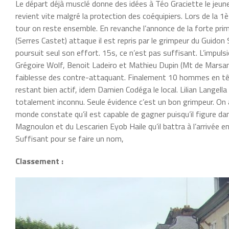
Le départ déjà musclé donne des idées à Téo Graciette le jeune
revient vite malgré la protection des coéquipiers. Lors de la 1
tour on reste ensemble. En revanche l’annonce de la forte pri
(Serres Castet) attaque il est repris par le grimpeur du Guido
poursuit seul son effort. 15s, ce n’est pas suffisant. L’impuls
Grégoire Wolf, Benoit Ladeiro et Mathieu Dupin (Mt de Marsan). I
faiblesse des contre-attaquant. Finalement 10 hommes en tête.
restant bien actif, idem Damien Codéga le local. Lilian Langella 
totalement inconnu. Seule évidence c’est un bon grimpeur. On a
monde constate qu’il est capable de gagner puisqu’il figure d
Magnoulon et du Lescarien Eyob Haile qu’il battra à l’arrivée e
Suffisant pour se faire un nom,
Classement :