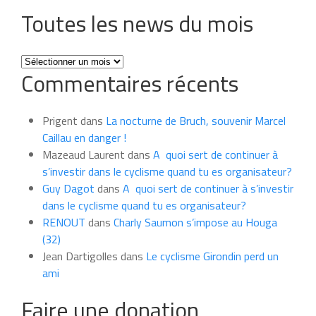
Toutes les news du mois
Toutes
Commentaires récents
les
news
du
Prigent
dans
La nocturne de Bruch, souvenir Marcel
mois
Caillau en danger !
Mazeaud Laurent
dans
A quoi sert de continuer à
s’investir dans le cyclisme quand tu es organisateur?
Guy Dagot
dans
A quoi sert de continuer à s’investir
dans le cyclisme quand tu es organisateur?
RENOUT
dans
Charly Saumon s’impose au Houga
(32)
Jean Dartigolles
dans
Le cyclisme Girondin perd un
ami
Faire une donation