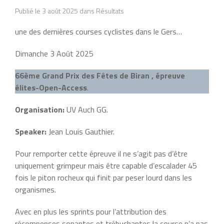
Publié le 3 août 2025 dans Résultats
une des dernières courses cyclistes dans le Gers…
Dimanche 3 Août 2025
66ème Grand Prix des Fêtes de Biran
, épreuve
élites-Open-Access
.
Organisation:
UV Auch GG.
Speaker:
Jean Louis Gauthier.
Pour remporter cette épreuve il ne s’agit pas d’être
uniquement grimpeur mais être capable d’escalader 45
fois le piton rocheux qui finit par peser lourd dans les
organismes.
Avec en plus les sprints pour l’attribution des
récompenses sonantes et trébuchantes la course n’a pas