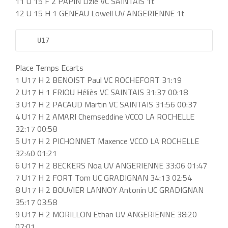
11 U 15 F 2 PAPIN Lizie VC SAINTAIS 1t
12 U 15 H 1 GENEAU Lowell UV ANGERIENNE 1t
    U17         
Place Temps Ecarts
1 U17 H 2 BENOIST Paul VC ROCHEFORT 31:19
2 U17 H 1 FRIOU Héliès VC SAINTAIS 31:37 00:18
3 U17 H 2 PACAUD Martin VC SAINTAIS 31:56 00:37
4 U17 H 2 AMARI Chemseddine VCCO LA ROCHELLE
32:17 00:58
5 U17 H 2 PICHONNET Maxence VCCO LA ROCHELLE
32:40 01:21
6 U17 H 2 BECKERS Noa UV ANGERIENNE 33:06 01:47
7 U17 H 2 FORT Tom UC GRADIGNAN 34:13 02:54
8 U17 H 2 BOUVIER LANNOY Antonin UC GRADIGNAN
35:17 03:58
9 U17 H 2 MORILLON Ethan UV ANGERIENNE 38:20
07:01