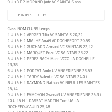
9 U 13 F 2 MORAND Jade VC SAINTAIS abs
    MINIMES   U 15          
Class NOM CLUBS temps
1 U 15 H 2 VERGER Tilio VC SAINTAIS 20,22
2 U 15 H 2 MIALHE Anaël VC ROCHEFORT 20,59
3 U 15 H 2 GUICHARD Armand VC SAINTAIS 22,12
4 U 15 H 2 MARQUET Enzo VC SAINTAIS 23,22
5 U 15 H 2 PEREZ BACH Marin VCCO LA ROCHELLE
23,38
6 U 15 H 2 PORTAT Andy UV ANGERIENNE 23,53
7 U 15 H 1 TARDY Valentin VC SAINTAIS 24,01
8 U 15 H 1 RAYMOND Nathan AC NIEUL LES SAINTES
25,14
9 U 15 H 1 FAMCHON Gwenaël UV ANGERIENNE 25,31
10 U 15 H 1 RASSAT MARTIN Tom UA LA
ROCHEFOUCAULD 25,48