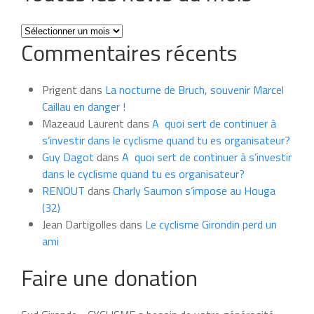
Toutes
Commentaires récents
les
news
du
Prigent
dans
La nocturne de Bruch, souvenir Marcel
mois
Caillau en danger !
Mazeaud Laurent
dans
A quoi sert de continuer à
s’investir dans le cyclisme quand tu es organisateur?
Guy Dagot
dans
A quoi sert de continuer à s’investir
dans le cyclisme quand tu es organisateur?
RENOUT
dans
Charly Saumon s’impose au Houga
(32)
Jean Dartigolles
dans
Le cyclisme Girondin perd un
ami
Faire une donation