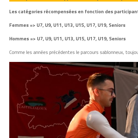
Les catégories récompensées en fonction des participant
Femmes => U7, U9, U11, U13, U15, U17, U19, Seniors
Hommes => U7, U9, U11, U13, U15, U17, U19, Seniors
Comme les années précédentes le parcours sablonneux, toujours