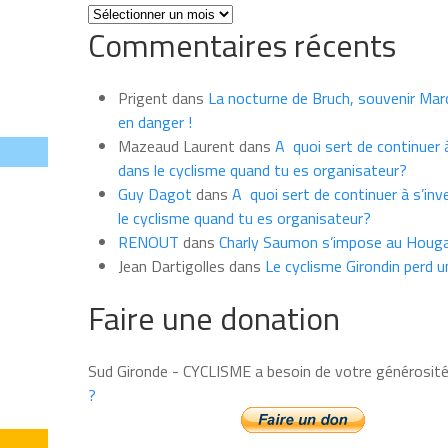
Toutes
Commentaires récents
les
news
du
Prigent
dans
La nocturne de Bruch, souvenir Marce
mois
en danger !
Mazeaud Laurent
dans
A quoi sert de continuer à
dans le cyclisme quand tu es organisateur?
Guy Dagot
dans
A quoi sert de continuer à s’inv
le cyclisme quand tu es organisateur?
RENOUT
dans
Charly Saumon s’impose au Houga
Jean Dartigolles
dans
Le cyclisme Girondin perd u
Faire une donation
Sud Gironde - CYCLISME a besoin de votre générosit
?