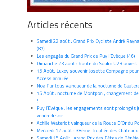
Articles récents
Samedi 22 août : Grand Prix Cycliste André Rayna
(87)
Les engagés du Grand Prix de Puy l’Evèque (46)
Dimanche 23 août : Route du Soulor U23 ouvert
15 Août, Luxey souvenir Josette Compagne pour
Access annulée
Noa Puntous vainqueur de la nocturne de Cauter
15 Août : nocturne de Montpon , changement de
!
Puy l’Evèque : les engagements sont prolongés j
vendredi soir
Achille Waterlot vainqueur de la Route D’Or du P
Mercredi 12 août : 38ème Trophée des Châteaux
Samedi 15 Août : grand Prix des Fêtes de Bénéja