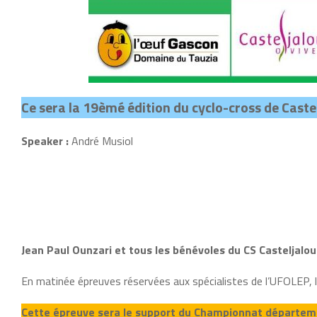
Ce sera la 19èmé édition du cyclo-cross de Castel
Speaker :
André Musiol
Jean Paul Ounzari et tous les bénévoles du CS Casteljalo
En matinée épreuves réservées aux spécialistes de l’UFOLEP, l
Cette épreuve sera le support du Championnat départem