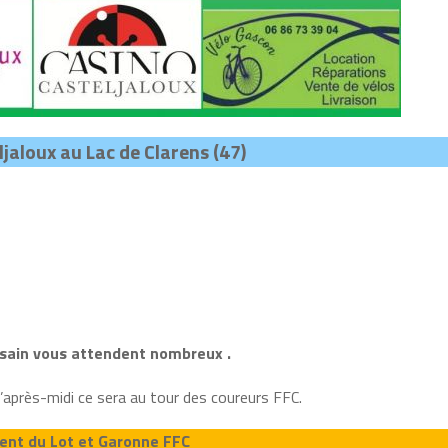
jaloux au Lac de Clarens (47)
usain vous attendent nombreux .
’après-midi ce sera au tour des coureurs FFC.
ent du Lot et Garonne FFC