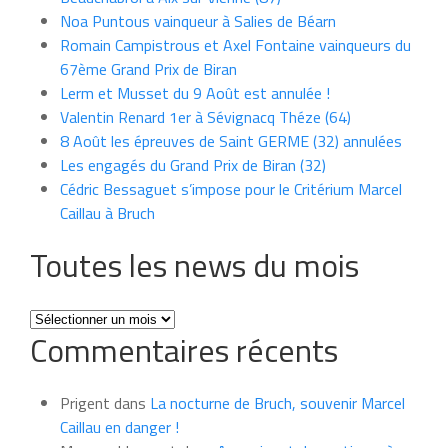
Noa Puntous vainqueur à Salies de Béarn
Romain Campistrous et Axel Fontaine vainqueurs du
67ème Grand Prix de Biran
Lerm et Musset du 9 Août est annulée !
Valentin Renard 1er à Sévignacq Théze (64)
8 Août les épreuves de Saint GERME (32) annulées
Les engagés du Grand Prix de Biran (32)
Cédric Bessaguet s’impose pour le Critérium Marcel
Caillau à Bruch
Toutes les news du mois
Toutes
Commentaires récents
les
news
du
Prigent
dans
La nocturne de Bruch, souvenir Marcel
mois
Caillau en danger !