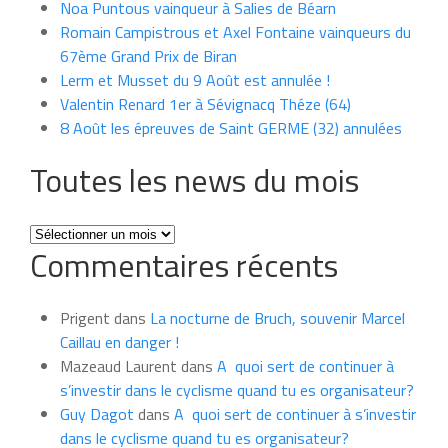
Noa Puntous vainqueur à Salies de Béarn
Romain Campistrous et Axel Fontaine vainqueurs du
67ème Grand Prix de Biran
Lerm et Musset du 9 Août est annulée !
Valentin Renard 1er à Sévignacq Théze (64)
8 Août les épreuves de Saint GERME (32) annulées
Toutes les news du mois
Toutes
Commentaires récents
les
news
du
Prigent
dans
La nocturne de Bruch, souvenir Marcel
mois
Caillau en danger !
Mazeaud Laurent
dans
A quoi sert de continuer à
s’investir dans le cyclisme quand tu es organisateur?
Guy Dagot
dans
A quoi sert de continuer à s’investir
dans le cyclisme quand tu es organisateur?