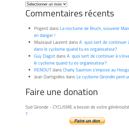
Toutes
Commentaires récents
les
news
du
Prigent
dans
La nocturne de Bruch, souvenir Marce
mois
en danger !
Mazeaud Laurent
dans
A quoi sert de continuer à
dans le cyclisme quand tu es organisateur?
Guy Dagot
dans
A quoi sert de continuer à s’inv
le cyclisme quand tu es organisateur?
RENOUT
dans
Charly Saumon s’impose au Houga
Jean Dartigolles
dans
Le cyclisme Girondin perd u
Faire une donation
Sud Gironde - CYCLISME a besoin de votre générosit
?