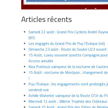
Articles récents
Samedi 22 août : Grand Prix Cycliste André Rayna
(87)
Les engagés du Grand Prix de Puy l’Evèque (46)
Dimanche 23 août : Route du Soulor U23 ouvert
15 Août, Luxey souvenir Josette Compagne pour
Access annulée
Noa Puntous vainqueur de la nocturne de Cauter
15 Août : nocturne de Montpon , changement de
!
Puy l’Evèque : les engagements sont prolongés j
vendredi soir
Achille Waterlot vainqueur de la Route D’Or du P
Mercredi 12 août : 38ème Trophée des Châteaux
Samedi 15 Août : grand Prix des Fêtes de Bénéja