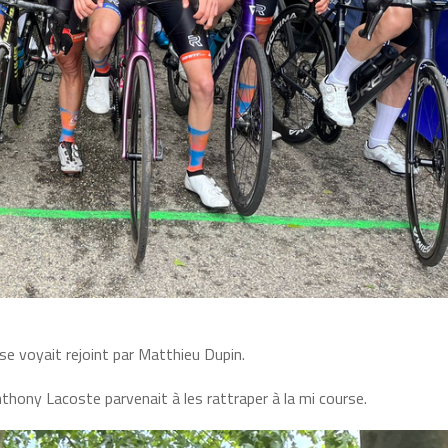
se voyait rejoint par Matthieu Dupin.
ony Lacoste parvenait à les rattraper à la mi course.