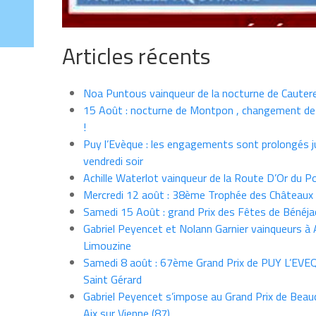
Articles récents
Noa Puntous vainqueur de la nocturne de Cauter
15 Août : nocturne de Montpon , changement de
!
Puy l’Evèque : les engagements sont prolongés j
vendredi soir
Achille Waterlot vainqueur de la Route D’Or du P
Mercredi 12 août : 38ème Trophée des Châteaux
Samedi 15 Août : grand Prix des Fêtes de Bénéja
Gabriel Peyencet et Nolann Garnier vainqueurs à A
Limouzine
Samedi 8 août : 67ème Grand Prix de PUY L’EVE
Saint Gérard
Gabriel Peyencet s’impose au Grand Prix de Beau
Aix sur Vienne (87)