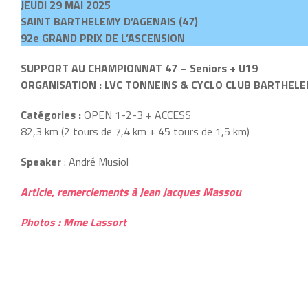
JEUDI 29 MAI 2025
SAINT BARTHELEMY D’AGENAIS (47)
92e GRAND PRIX DE L’ASCENSION
SUPPORT AU CHAMPIONNAT 47 – Seniors + U19
ORGANISATION : LVC TONNEINS & CYCLO CLUB BARTHEL
Catégories :
OPEN 1-2-3 + ACCESS
82,3 km (2 tours de 7,4 km + 45 tours de 1,5 km)
Speaker
: André Musiol
Article, remerciements à Jean Jacques Massou
Photos : Mme Lassort