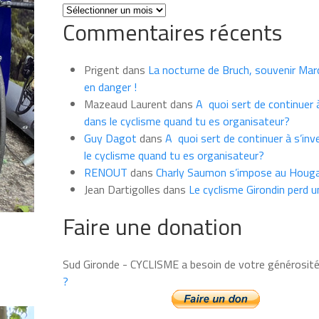
Toutes
Commentaires récents
les
news
du
Prigent
dans
La nocturne de Bruch, souvenir Marce
mois
en danger !
Mazeaud Laurent
dans
A quoi sert de continuer à
dans le cyclisme quand tu es organisateur?
Guy Dagot
dans
A quoi sert de continuer à s’inv
le cyclisme quand tu es organisateur?
RENOUT
dans
Charly Saumon s’impose au Houga
Jean Dartigolles
dans
Le cyclisme Girondin perd u
Faire une donation
Sud Gironde - CYCLISME a besoin de votre générosit
?