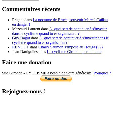
les
news
Commentaires récents
du
mois
Prigent
dans
La nocturne de Bruch, souvenir Marcel Caillau
en danger !
Mazeaud Laurent
dans
A quoi sert de continuer à s’investir
dans le cyclisme quand tu es organisateur?
Guy Dagot
dans
A quoi sert de continuer à s’investir dans le
cyclisme quand tu es organisateur?
RENOUT
dans
Charly Saumon s’impose au Houga (32)
Jean Dartigolles
dans
Le cyclisme Girondin perd un ami
Faire une donation
Sud Gironde - CYCLISME a besoin de votre générosité.
Pourquoi ?
Rejoignez-nous !