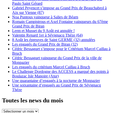
Paulo Saint Gérard
Gabriel Peyencet s’impose au Grand Prix de Beauchabrol à
Aix sur Vienne (87)
Noa Puntous vainqueur à Salies de Béarn
Romain Campistrous et Axel Fontaine vainqueurs du 67ème
Grand Prix de Biran
Lerm et Musset du 9 Août est annulée !
Valentin Renard 1er à Sévignacq Théze (64)
8 Août les épreuves de Saint GERME (32) annulées
Les engagés du Grand Prix de Biran (32)
Cédric Bessaguet s’impose pour le Critérium Marcel Caillau à
Bruch
Cédric Bessaguet vainqueur du Grand Prix de la ville de
Monpazier
Les engagés du critérium Marcel Caillau à Bruch
Le Challenge Dordogne des ACCESS a marqué des points à
Boulazac Isle Manoire (Atur)
Une quarantaine d’engagés à la nocturne de Monpazier
Une soixantaine d’engagés au Grand Prix de Sévignacq
Théze
Toutes les news du mois
Toutes