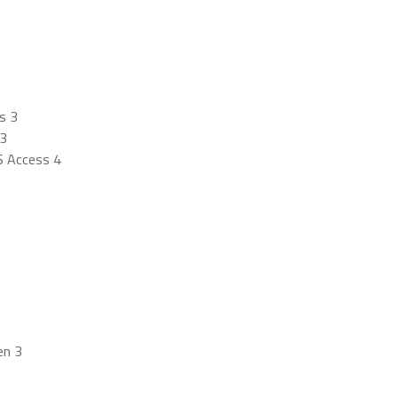
s 3
3
 Access 4
n 3