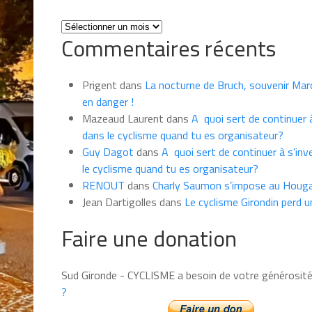
Toutes
Commentaires récents
les
news
du
Prigent
dans
La nocturne de Bruch, souvenir Marce
mois
en danger !
Mazeaud Laurent
dans
A quoi sert de continuer à
dans le cyclisme quand tu es organisateur?
Guy Dagot
dans
A quoi sert de continuer à s’inv
le cyclisme quand tu es organisateur?
RENOUT
dans
Charly Saumon s’impose au Houga
Jean Dartigolles
dans
Le cyclisme Girondin perd u
Faire une donation
Sud Gironde - CYCLISME a besoin de votre générosit
?