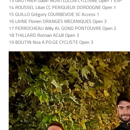
13 GAUTHIER Gabin MONTLUCON CYCLISME Open 1 ESP
14 ROUSSEL Lilian CC PERIGUEUX DORDOGNE Open 1
15 GUILLO Grégory COURBEVOIE SC Access 1
16 LAINE Florien ORANGES MECANIQUES Open 3
17 PERROCHEAU Willy AL GOND PONTOUVRE Open 2
18 THILLARD Romain AC4B Open 3
19 BOUTIN Noa A.PO.GE CYCLISTE Open 3