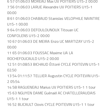
6 57 01:06:03 MOREAU Max UV POITIERS U15-2 00:00
7 56 01:06:03 LARUE Alexandre UV POITIERS U15-1
00:00
8 61 01:06:03 CHABAUD Stanislas VELOPHILE NAINTRE
U15-1 00:00
9 64 01:06:03 DEFOULOUNOUX Titouan UC
CONFOLENS U15-2 00:00
10 67 01:06:03 DE MEIRA Enzo UC MARTIZAY U15-2
00:00
11 65 01:06:03 FOUSSAC Maxime UA LA
ROCHEFOUCAULD U15-2 00:00
12 51 01:08:53 BICHAUD Éttoré CYCLE POITEVIN U15-1
02:50
13 54 01:11:57 TELLIER Augustin CYCLE POITEVIN U15-
2 05:54
14 58 RAGUENEAU Marius UV POITIERS U15-1 1 tour
15 63 NGUYEN DAME Guénaël AC CHATELLERAUDAIS
U15-1 1 tour
16 52 BLICAULT Clovis CYCLE POITEVIN U15-1 1 tour