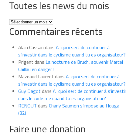
Toutes les news du mois
Toutes
Commentaires récents
les
news
du
Alain Cassan
dans
A quoi sert de continuer à
mois
s’investir dans le cyclisme quand tu es organisateur?
Prigent
dans
La nocturne de Bruch, souvenir Marcel
Caillau en danger !
Mazeaud Laurent
dans
A quoi sert de continuer à
s’investir dans le cyclisme quand tu es organisateur?
Guy Dagot
dans
A quoi sert de continuer à s’investir
dans le cyclisme quand tu es organisateur?
RENOUT
dans
Charly Saumon s’impose au Houga
(32)
Faire une donation