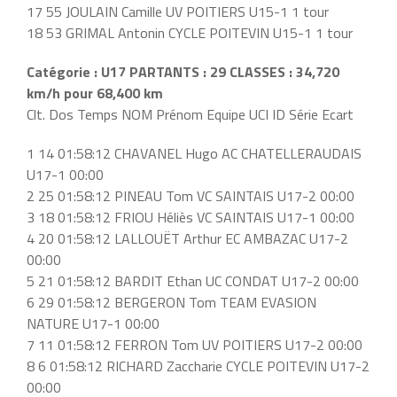
17 55 JOULAIN Camille UV POITIERS U15-1 1 tour
18 53 GRIMAL Antonin CYCLE POITEVIN U15-1 1 tour
Catégorie : U17 PARTANTS : 29 CLASSES : 34,720
km/h pour 68,400 km
Clt. Dos Temps NOM Prénom Equipe UCI ID Série Ecart
1 14 01:58:12 CHAVANEL Hugo AC CHATELLERAUDAIS
U17-1 00:00
2 25 01:58:12 PINEAU Tom VC SAINTAIS U17-2 00:00
3 18 01:58:12 FRIOU Héliès VC SAINTAIS U17-1 00:00
4 20 01:58:12 LALLOUËT Arthur EC AMBAZAC U17-2
00:00
5 21 01:58:12 BARDIT Ethan UC CONDAT U17-2 00:00
6 29 01:58:12 BERGERON Tom TEAM EVASION
NATURE U17-1 00:00
7 11 01:58:12 FERRON Tom UV POITIERS U17-2 00:00
8 6 01:58:12 RICHARD Zaccharie CYCLE POITEVIN U17-2
00:00