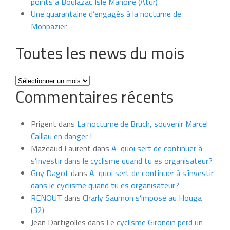
points à Boulazac Isle Manoire (Atur)
Une quarantaine d’engagés à la nocturne de
Monpazier
Toutes les news du mois
Toutes
Commentaires récents
les
news
du
Prigent
dans
La nocturne de Bruch, souvenir Marcel
mois
Caillau en danger !
Mazeaud Laurent
dans
A quoi sert de continuer à
s’investir dans le cyclisme quand tu es organisateur?
Guy Dagot
dans
A quoi sert de continuer à s’investir
dans le cyclisme quand tu es organisateur?
RENOUT
dans
Charly Saumon s’impose au Houga
(32)
Jean Dartigolles
dans
Le cyclisme Girondin perd un