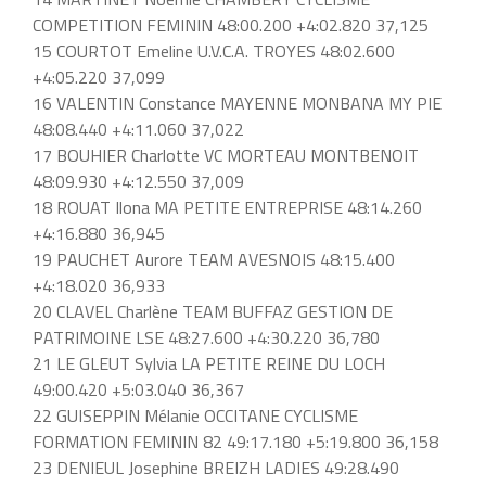
COMPETITION FEMININ 48:00.200 +4:02.820 37,125
15 COURTOT Emeline U.V.C.A. TROYES 48:02.600
+4:05.220 37,099
16 VALENTIN Constance MAYENNE MONBANA MY PIE
48:08.440 +4:11.060 37,022
17 BOUHIER Charlotte VC MORTEAU MONTBENOIT
48:09.930 +4:12.550 37,009
18 ROUAT Ilona MA PETITE ENTREPRISE 48:14.260
+4:16.880 36,945
19 PAUCHET Aurore TEAM AVESNOIS 48:15.400
+4:18.020 36,933
20 CLAVEL Charlène TEAM BUFFAZ GESTION DE
PATRIMOINE LSE 48:27.600 +4:30.220 36,780
21 LE GLEUT Sylvia LA PETITE REINE DU LOCH
49:00.420 +5:03.040 36,367
22 GUISEPPIN Mélanie OCCITANE CYCLISME
FORMATION FEMININ 82 49:17.180 +5:19.800 36,158
23 DENIEUL Josephine BREIZH LADIES 49:28.490