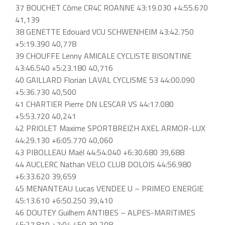
37 BOUCHET Côme CR4C ROANNE 43:19.030 +4:55.670
41,139
38 GENETTE Edouard VCU SCHWENHEIM 43:42.750
+5:19.390 40,778
39 CHOUFFE Lenny AMICALE CYCLISTE BISONTINE
43:46.540 +5:23.180 40,716
40 GAILLARD Florian LAVAL CYCLISME 53 44:00.090
+5:36.730 40,500
41 CHARTIER Pierre DN LESCAR VS 44:17.080
+5:53.720 40,241
42 PRIOLET Maxime SPORTBREIZH AXEL ARMOR-LUX
44:29.130 +6:05.770 40,060
43 PIBOLLEAU Maël 44:54.040 +6:30.680 39,688
44 AUCLERC Nathan VELO CLUB DOLOIS 44:56.980
+6:33.620 39,659
45 MENANTEAU Lucas VENDEE U – PRIMEO ENERGIE
45:13.610 +6:50.250 39,410
46 DOUTEY Guilhem ANTIBES – ALPES-MARITIMES
45:27.810 +7:04.450 39,208