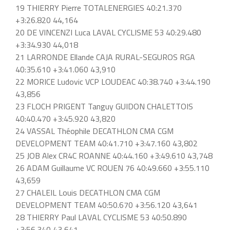
19 THIERRY Pierre TOTALENERGIES 40:21.370
+3:26.820 44,164
20 DE VINCENZI Luca LAVAL CYCLISME 53 40:29.480
+3:34.930 44,018
21 LARRONDE Ellande CAJA RURAL-SEGUROS RGA
40:35.610 +3:41.060 43,910
22 MORICE Ludovic VCP LOUDEAC 40:38.740 +3:44.190
43,856
23 FLOCH PRIGENT Tanguy GUIDON CHALETTOIS
40:40.470 +3:45.920 43,820
24 VASSAL Théophile DECATHLON CMA CGM
DEVELOPMENT TEAM 40:41.710 +3:47.160 43,802
25 JOB Alex CR4C ROANNE 40:44.160 +3:49.610 43,748
26 ADAM Guillaume VC ROUEN 76 40:49.660 +3:55.110
43,659
27 CHALEIL Louis DECATHLON CMA CGM
DEVELOPMENT TEAM 40:50.670 +3:56.120 43,641
28 THIERRY Paul LAVAL CYCLISME 53 40:50.890
+3:56.340 43,641