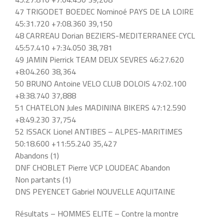
47 TRIGODET BOEDEC Nominoé PAYS DE LA LOIRE
45:31.720 +7:08.360 39,150
48 CARREAU Dorian BEZIERS-MEDITERRANEE CYCL
45:57.410 +7:34.050 38,781
49 JAMIN Pierrick TEAM DEUX SEVRES 46:27.620
+8:04.260 38,364
50 BRUNO Antoine VELO CLUB DOLOIS 47:02.100
+8:38.740 37,888
51 CHATELON Jules MADININA BIKERS 47:12.590
+8:49.230 37,754
52 ISSACK Lionel ANTIBES – ALPES-MARITIMES
50:18.600 +11:55.240 35,427
Abandons (1)
DNF CHOBLET Pierre VCP LOUDEAC Abandon
Non partants (1)
DNS PEYENCET Gabriel NOUVELLE AQUITAINE
Résultats – HOMMES ELITE – Contre la montre