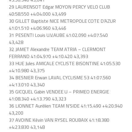
29 LAURENSOT Edgar MOYON PERCY VELO CLUB
40:58.550 +4:04.000 43,499
30 GILLET Baptiste NICE METROPOLE COTE D’AZUR
41:01.510 +4:06.960 43,446
31 PESENTI Louis U.V.AUBE 41:02.090 +4:07.540
43,428
32 JAMET Alexandre TEAM ATRIA – CLERMONT
FERRAND 41:04.970 +4:10.420 43,393
33 HUE Jules AMICALE CYCLISTE BISONTINE 41:05.530
+4:10.980 43,375
34 BESNIER Erwan LAVAL CYCLISME 53 41:07.560
+4:13.010 43,340
35 GICQUEL Gabin VENDEE U – PRIMEO ENERGIE
41:08.340 +4:13.790 43,323
36 LIONNET Aurélien TEAM N’SIDE 41:15.490 +4:20.940
43,200
37 AVOINE Kévin VAN RYSEL ROUBAIX 41:18.380
+4:23.830 43,148