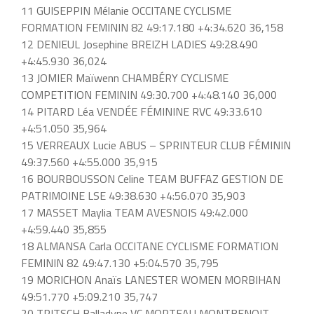
11 GUISEPPIN Mélanie OCCITANE CYCLISME
FORMATION FEMININ 82 49:17.180 +4:34.620 36,158
12 DENIEUL Josephine BREIZH LADIES 49:28.490
+4:45.930 36,024
13 JOMIER Maïwenn CHAMBÉRY CYCLISME
COMPETITION FEMININ 49:30.700 +4:48.140 36,000
14 PITARD Léa VENDÉE FÉMININE RVC 49:33.610
+4:51.050 35,964
15 VERREAUX Lucie ABUS – SPRINTEUR CLUB FÉMININ
49:37.560 +4:55.000 35,915
16 BOURBOUSSON Celine TEAM BUFFAZ GESTION DE
PATRIMOINE LSE 49:38.630 +4:56.070 35,903
17 MASSET Maylia TEAM AVESNOIS 49:42.000
+4:59.440 35,855
18 ALMANSA Carla OCCITANE CYCLISME FORMATION
FEMININ 82 49:47.130 +5:04.570 35,795
19 MORICHON Anaïs LANESTER WOMEN MORBIHAN
49:51.770 +5:09.210 35,747
20 TRITSCH Balladyne VC MORTEAU MONTBENOIT