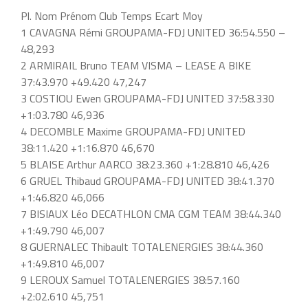
Pl. Nom Prénom Club Temps Ecart Moy
1 CAVAGNA Rémi GROUPAMA-FDJ UNITED 36:54.550 –
48,293
2 ARMIRAIL Bruno TEAM VISMA – LEASE A BIKE
37:43.970 +49.420 47,247
3 COSTIOU Ewen GROUPAMA-FDJ UNITED 37:58.330
+1:03.780 46,936
4 DECOMBLE Maxime GROUPAMA-FDJ UNITED
38:11.420 +1:16.870 46,670
5 BLAISE Arthur AARCO 38:23.360 +1:28.810 46,426
6 GRUEL Thibaud GROUPAMA-FDJ UNITED 38:41.370
+1:46.820 46,066
7 BISIAUX Léo DECATHLON CMA CGM TEAM 38:44.340
+1:49.790 46,007
8 GUERNALEC Thibault TOTALENERGIES 38:44.360
+1:49.810 46,007
9 LEROUX Samuel TOTALENERGIES 38:57.160
+2:02.610 45,751