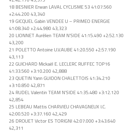
18 BESNIER Erwan LAVAL CYCLISME 53 41:07.560
+2:44.200 43,340
19 GICQUEL Gabin VENDEE U – PRIMEO ENERGIE
41:08.340 +2:44.980 43,323
20 LIONNET Aurélien TEAM N’SIDE 41:15.490 +2:52.130
43,200
21 POLETTO Antoine U.V.AUBE 41:20.550 +2:57.190
43,113
22 GUICHARD Mickaël E. LECLERC RUFFEC TOP16
41:33.560 +3:10.200 42,888
23 QUETIN Yann GUIDON CHALETTOIS 41:34.210
+3:10.850 42,871
24 RUDEL Valentin TEAM N’SIDE 41:35.480 +3:12.120
42,854
25 LEBEAU Mattis CHARVIEU CHAVAGNEUX I.C.
42:00.520 +3:37.160 42,429
26 DROUET Victor ES TORIGNI 42:07.000 +3:43.640
42,311