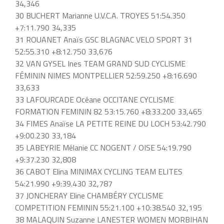
34,346
30 BUCHERT Marianne U.V.C.A. TROYES 51:54.350
+7:11.790 34,335
31 ROUANET Anaïs GSC BLAGNAC VELO SPORT 31
52:55.310 +8:12.750 33,676
32 VAN GYSEL Ines TEAM GRAND SUD CYCLISME
FÉMININ NIMES MONTPELLIER 52:59.250 +8:16.690
33,633
33 LAFOURCADE Océane OCCITANE CYCLISME
FORMATION FEMININ 82 53:15.760 +8:33.200 33,465
34 FIMES Anaïse LA PETITE REINE DU LOCH 53:42.790
+9:00.230 33,184
35 LABEYRIE Mélanie CC NOGENT / OISE 54:19.790
+9:37.230 32,808
36 CABOT Elina MINIMAX CYCLING TEAM ELITES
54:21.990 +9:39.430 32,787
37 JONCHERAY Eline CHAMBÉRY CYCLISME
COMPETITION FEMININ 55:21.100 +10:38.540 32,195
38 MALAQUIN Suzanne LANESTER WOMEN MORBIHAN