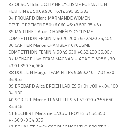
33 ORSONI Julie OCCITANE CYCLISME FORMATION
FEMININ 82 50:09.970 +6:12.590 35,533
34 FROUARD Diane MARMANDE WOMEN
DEVELOPPEMENT 50:16.060 +6:18.680 35,451
35 MARTINET Anaïs CHAMBÉRY CYCLISME
COMPETITION FEMININ 50:20.200 +6:22.820 35,404
36 CARTIER Marion CHAMBÉRY CYCLISME
COMPETITION FEMININ 50:49.630 +6:52.250 35,067
37 MENAGE Lise TEAM MAGNAN – ABADIE 50:58.730
+7:01.350 34,964
38 DOLLION Margo TEAM ELLES 50:59.210 +7:01.830
34,953
39 BREDARD Alice BREIZH LADIES 51:01.780 +7:04.400
34,930
40 SORIEUL Marine TEAM ELLES 51:53.030 +7:55.650
34,346
41 BUCHERT Marianne U.V.C.A. TROYES 51:54.350
+7:56.970 34,335
42 ROUANET Anaïs GSC BLAGNAC VELO SPORT 31