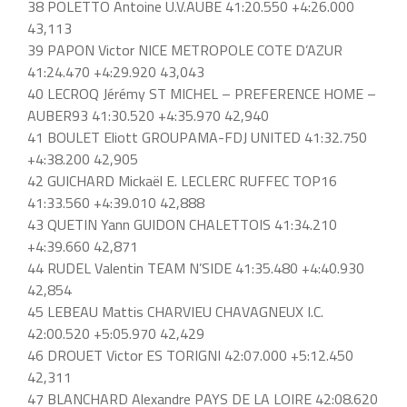
38 POLETTO Antoine U.V.AUBE 41:20.550 +4:26.000
43,113
39 PAPON Victor NICE METROPOLE COTE D’AZUR
41:24.470 +4:29.920 43,043
40 LECROQ Jérémy ST MICHEL – PREFERENCE HOME –
AUBER93 41:30.520 +4:35.970 42,940
41 BOULET Eliott GROUPAMA-FDJ UNITED 41:32.750
+4:38.200 42,905
42 GUICHARD Mickaël E. LECLERC RUFFEC TOP16
41:33.560 +4:39.010 42,888
43 QUETIN Yann GUIDON CHALETTOIS 41:34.210
+4:39.660 42,871
44 RUDEL Valentin TEAM N’SIDE 41:35.480 +4:40.930
42,854
45 LEBEAU Mattis CHARVIEU CHAVAGNEUX I.C.
42:00.520 +5:05.970 42,429
46 DROUET Victor ES TORIGNI 42:07.000 +5:12.450
42,311
47 BLANCHARD Alexandre PAYS DE LA LOIRE 42:08.620