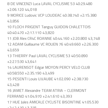
8 DE VINCENZI Luca LAVAL CYCLISME 53 40:29.480
+2:06.120 44,018
9 MORICE Ludovic VCP LOUDEAC 40:38.740 +2:15.380
43,856
10 FLOCH PRIGENT Tanguy GUIDON CHALETTOIS
40:40.470 +2:17.110 43,820
11 JOB Alex CR4C ROANNE 40:44.160 +2:20.800 43,748
12 ADAM Guillaume VC ROUEN 76 40:49.660 +2:26.300
43,659
13 THIERRY Paul LAVAL CYCLISME 53 40:50.890
+2:27.530 43,641
14 LAURENSOT Edgar MOYON PERCY VELO CLUB
40:58.550 +2:35.190 43,499
15 PESENTI Louis U.V.AUBE 41:02.090 +2:38.730
43,428
16 JAMET Alexandre TEAM ATRIA – CLERMONT
FERRAND 41:04.970 +2:41.610 43,393
17 HUE Jules AMICALE CYCLISTE BISONTINE 41:05.530
+2:42.170 43,375