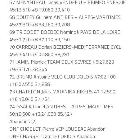
67 MENANTEAU Lucas VENDEE U – PRIMEO ENERGIE
45:13.610 +8:19.060 39,410
68 DOUTEY Guilhem ANTIBES – ALPES-MARITIMES
45:27.810 +8:33.260 39,208
69 TRIGODET BOEDEC Nominoé PAYS DE LA LOIRE
45:31.720 +8:37.170 39,150
70 CARREAU Dorian BEZIERS-MEDITERRANEE CYCL
45:57.410 +9:02.860 38,781
71 JAMIN Pierrick TEAM DEUX SEVRES 46:27.620
+9:33.070 38,364
72 BRUNO Antoine VELO CLUB DOLOIS 47:02.100
+10:07.550 37,888
73 CHATELON Jules MADININA BIKERS 47:12.590
+10:18.040 37,754
74 ISSACK Lionel ANTIBES – ALPES-MARITIMES
50:18.600 +13:24.050 35,427
Abandons (2)
DNF CHOBLET Pierre VCP LOUDEAC Abandon
DNF CHARRET Camille COFIDIS Abandon