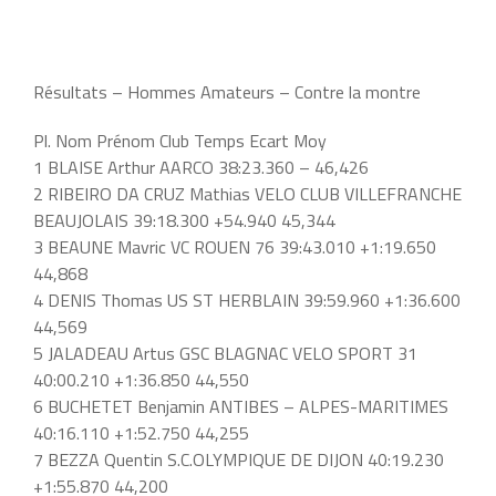
Résultats – Hommes Amateurs – Contre la montre
Pl. Nom Prénom Club Temps Ecart Moy
1 BLAISE Arthur AARCO 38:23.360 – 46,426
2 RIBEIRO DA CRUZ Mathias VELO CLUB VILLEFRANCHE
BEAUJOLAIS 39:18.300 +54.940 45,344
3 BEAUNE Mavric VC ROUEN 76 39:43.010 +1:19.650
44,868
4 DENIS Thomas US ST HERBLAIN 39:59.960 +1:36.600
44,569
5 JALADEAU Artus GSC BLAGNAC VELO SPORT 31
40:00.210 +1:36.850 44,550
6 BUCHETET Benjamin ANTIBES – ALPES-MARITIMES
40:16.110 +1:52.750 44,255
7 BEZZA Quentin S.C.OLYMPIQUE DE DIJON 40:19.230
+1:55.870 44,200