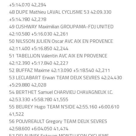
+5:14.070 42,294
48 DUPE Mathieu LAVAL CYCLISME 53 42:09.330
+5:14.780 42,278
49 CUSHWAY Maximilian GROUPAMA-FDJ UNITED
42:10.580 +5:16.030 42,261
50 NILSSON JULIEN Oscar AVC AIX EN PROVENCE
42:11.400 +5:16.850 42,244
51 TABELLION Valentin AVC AIX EN PROVENCE
42:12.390 +5:17.840 42,227
52 BUFFAZ Maxime 42:13.090 +5:18.540 42,211
53 LECLABART Erwan TEAM DEUX SEVRES 42:24.430
+5:29.880 42,028
54 BERTHET Samuel CHARVIEU CHAVAGNEUX I.C.
42:53.330 +5:58.780 41,555
55 BEUREY Hugo TEAM N’SIDE 42:55.160 +6:00.610
41,522
56 POUVREAULT Gregory TEAM DEUX SEVRES
42:58.600 +6:04.050 41,474
57 DELAUNAY Estevan MONTLUCON CYCLISME