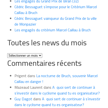
Les engagés du Grand Prix de Biran (32)
Cédric Bessaguet s’impose pour le Critérium Marcel
Caillau à Bruch
Cédric Bessaguet vainqueur du Grand Prix de la ville
de Monpazier
Les engagés du critérium Marcel Caillau à Bruch
Toutes les news du mois
Toutes
Commentaires récents
les
news
du
Prigent
dans
La nocturne de Bruch, souvenir Marcel
mois
Caillau en danger !
Mazeaud Laurent
dans
A quoi sert de continuer à
s’investir dans le cyclisme quand tu es organisateur?
Guy Dagot
dans
A quoi sert de continuer à s’investir
dans le cyclisme quand tu es organisateur?