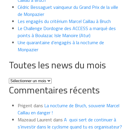
Cédric Bessaguet vainqueur du Grand Prix de la ville
de Monpazier
Les engagés du critérium Marcel Caillau à Bruch
Le Challenge Dordogne des ACCESS a marqué des
points à Boulazac Isle Manoire (Atur)
Une quarantaine d’engagés à la nocturne de
Monpazier
Toutes les news du mois
Toutes
Commentaires récents
les
news
du
Prigent
dans
La nocturne de Bruch, souvenir Marcel
mois
Caillau en danger !
Mazeaud Laurent
dans
A quoi sert de continuer à
s’investir dans le cyclisme quand tu es organisateur?